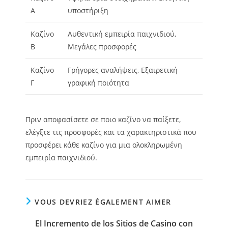
Α
υποστήριξη
Καζίνο
Αυθεντική εμπειρία παιχνιδιού,
Β
Μεγάλες προσφορές
Καζίνο
Γρήγορες αναλήψεις, Εξαιρετική
Γ
γραφική ποιότητα
Πριν αποφασίσετε σε ποιο καζίνο να παίξετε,
ελέγξτε τις προσφορές και τα χαρακτηριστικά που
προσφέρει κάθε καζίνο για μια ολοκληρωμένη
εμπειρία παιχνιδιού.
VOUS DEVRIEZ ÉGALEMENT AIMER
El Incremento de los Sitios de Casino con