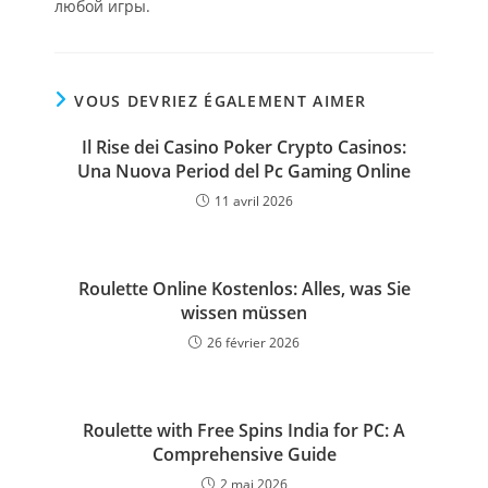
любой игры.
VOUS DEVRIEZ ÉGALEMENT AIMER
Il Rise dei Casino Poker Crypto Casinos:
Una Nuova Period del Pc Gaming Online
11 avril 2026
Roulette Online Kostenlos: Alles, was Sie
wissen müssen
26 février 2026
Roulette with Free Spins India for PC: A
Comprehensive Guide
2 mai 2026