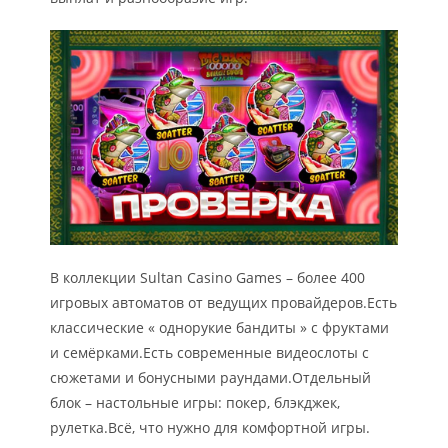
В коллекции Sultan Casino Games – более 400
игровых автоматов от ведущих провайдеров.Есть
классические « однорукие бандиты » с фруктами
и семёрками.Есть современные видеослоты с
сюжетами и бонусными раундами.Отдельный
блок – настольные игры: покер, блэкджек,
рулетка.Всё, что нужно для комфортной игры.