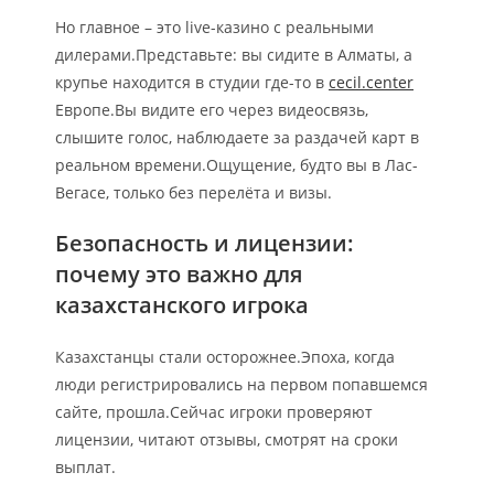
Но главное – это live-казино с реальными
дилерами.Представьте: вы сидите в Алматы, а
крупье находится в студии где-то в
cecil.center
Европе.Вы видите его через видеосвязь,
слышите голос, наблюдаете за раздачей карт в
реальном времени.Ощущение, будто вы в Лас-
Вегасе, только без перелёта и визы.
Безопасность и лицензии:
почему это важно для
казахстанского игрока
Казахстанцы стали осторожнее.Эпоха, когда
люди регистрировались на первом попавшемся
сайте, прошла.Сейчас игроки проверяют
лицензии, читают отзывы, смотрят на сроки
выплат.