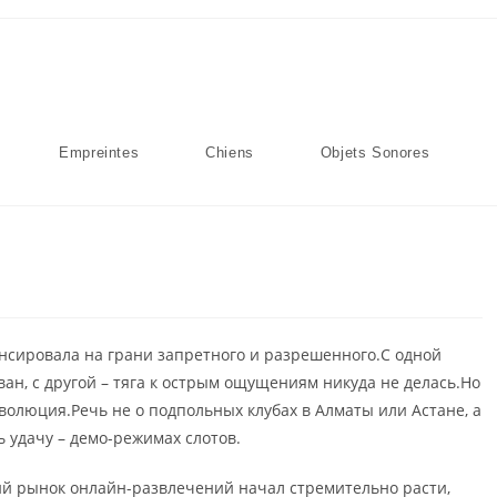
Empreintes
Chiens
Objets Sonores
ансировала на грани запретного и разрешенного.С одной
ан, с другой – тяга к острым ощущениям никуда не делась.Но
волюция.Речь не о подпольных клубах в Алматы или Астане, а
 удачу – демо-режимах слотов.
кий рынок онлайн-развлечений начал стремительно расти,