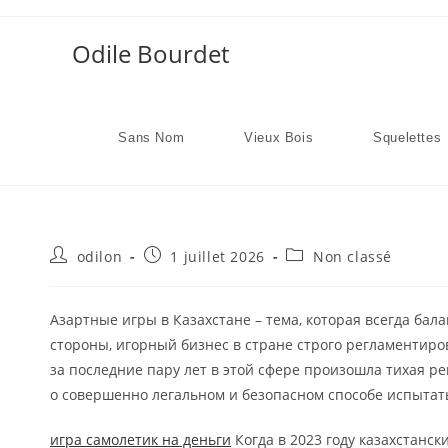
Skip
to
Odile Bourdet
content
Sans Nom
Vieux Bois
Squelettes
Auteur/autrice
Publication
Post
odilon
1 juillet 2026
Non classé
de
publiée :
category:
la
publication :
Азартные игры в Казахстане – тема, которая всегда бал
стороны, игорный бизнес в стране строго регламентиров
за последние пару лет в этой сфере произошла тихая ре
о совершенно легальном
и безопасном способе испытать
игра самолетик на деньги
Когда в 2023 году казахстанс