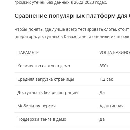
громких утечек баз данных в 2022-2023 годах.
Сравнение популярных платформ для 
Чтобы понять, где лучше всего тестировать слоты, сто
оператора, доступных в Казахстане, и оценили их по к
ПАРАМЕТР
VOLTA КАЗИНО
Количество слотов в демо
850+
Средняя загрузка страницы
1.2 сек
Доступность без регистрации
Да
Мобильная версия
Адаптивная
Поддержка тенге в демо
Да