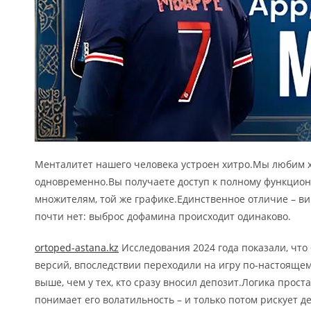
Менталитет нашего человека устроен хитро.Мы любим 
одновременно.Вы получаете доступ к полному функциона
множителям, той же графике.Единственное отличие – ви
почти нет: выброс дофамина происходит одинаково.
ortoped-astana.kz
Исследования 2024 года показали, что
версий, впоследствии переходили на игру по-настоящем
выше, чем у тех, кто сразу вносил депозит.Логика проста
понимает его волатильность – и только потом рискует д