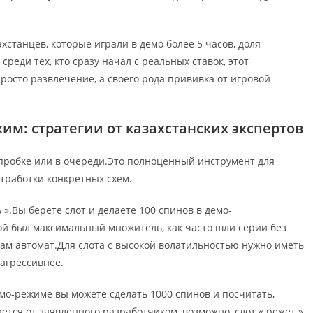
хстанцев, которые играли в демо более 5 часов, доля
реди тех, кто сразу начал с реальных ставок, этот
просто развлечение, а своего рода прививка от игровой
им: стратегии от казахстанских экспертов
в пробке или в очереди.Это полноценный инструмент для
тработки конкретных схем.
 ».Вы берете слот и делаете 100 спинов в демо-
ой был максимальный множитель, как часто шли серии без
ам автомат.Для слота с высокой волатильностью нужно иметь
 агрессивнее.
емо-режиме вы можете сделать 1000 спинов и посчитать,
ется от заявленного разработчиком, возможно, слот « режет »