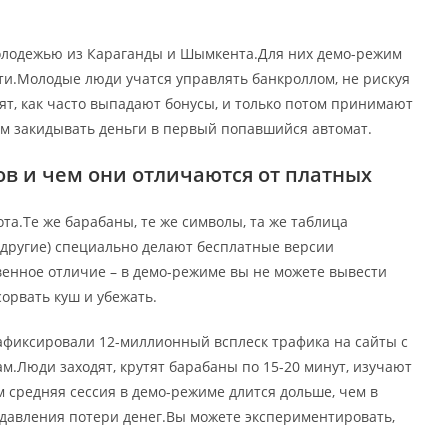
олодежью из Караганды и Шымкента.Для них демо-режим
и.Молодые люди учатся управлять банкроллом, не рискуя
т, как часто выпадают бонусы, и только потом принимают
ем закидывать деньги в первый попавшийся автомат.
ов и чем они отличаются от платных
ота.Те же барабаны, те же символы, та же таблица
 и другие) специально делают бесплатные версии
венное отличие – в демо-режиме вы не можете вывести
орвать куш и убежать.
зафиксировали 12-миллионный всплеск трафика на сайты с
м.Люди заходят, крутят барабаны по 15-20 минут, изучают
ом средняя сессия в демо-режиме длится дольше, чем в
 давления потери денег.Вы можете экспериментировать,