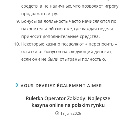
средств, а не наличных, что позволяет игроку
продолжать игру.
Бонусы за лояльность часто начисляются по
накопительной системе, где каждая неделя
приносит дополнительные средства.
Некоторые казино позволяют « переносить »
остатки от бонусов на следующий депозит,
если они не были отыграны полностью.
VOUS DEVRIEZ ÉGALEMENT AIMER
Ruletka Operator Zakłady: Najlepsze
kasyna online na polskim rynku
18 juin 2026