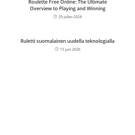
Roulette Free Online: The Ultimate
Overview to Playing and Winning
29 juillet 2026
Ruletti suomalainen uudella teknologialla
15 juin 2026