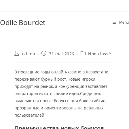
Skip
to
content
Odile Bourdet
Menu
Auteur/autrice
Publication
Post
odilon
31 mai 2026
Non classé
de
publiée :
category:
la
publication :
В последние годы онлайн‑казино в Казахстане
переживают бурный рост.Новые игроки
приходят на рынок, а конкуренция заставляет
операторов искать свежие идеи.Среди них
выделяются новые бонусы: они более гибкие,
прозрачные и ориентированы на реальных
пользователей.
Преимущества новых бонусов