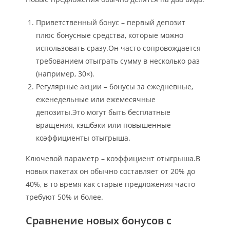
Приветственный бонус – первый депозит
плюс бонусные средства, которые можно
использовать сразу.Он часто сопровождается
требованием отыграть сумму в несколько раз
(например, 30×).
Регулярные акции – бонусы за ежедневные,
еженедельные или ежемесячные
депозиты.Это могут быть бесплатные
вращения, кэшбэки или повышенные
коэффициенты отыгрыша.
Ключевой параметр – коэффициент отыгрыша.В
новых пакетах он обычно составляет от 20% до
40%, в то время как старые предложения часто
требуют 50% и более.
Сравнение новых бонусов с