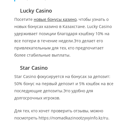
Lucky Casino
Посетите
новые бонусы казино
, чтобы узнать о
новых бонусах казино в Казахстане. Lucky Casino
удерживает позиции благодаря кэшбэку 10% на
все потери в течение недели.Это делает его
привлекательным для тех, кто предпочитает
более стабильные выплаты.
Star Casino
Star Casino фокусируется на бонусах за депозит:
50% бонус на первый депозит и 5% кэшбэк на все
последующие депозиты.Это удобно для
долгосрочных игроков.
Для тех, кто хочет проверить отзывы, можно
посмотреть https://nomadkazinootzyvyinfo.kz/ru.