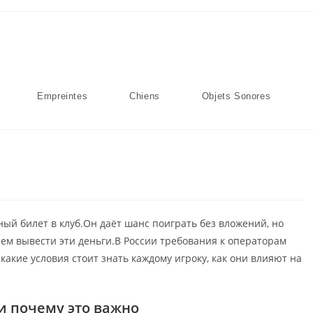
Empreintes
Chiens
Objets Sonores
ный билет в клуб.Он даёт шанс поиграть без вложений, но
блем вывести эти деньги.В России требования к операторам
какие условия стоит знать каждому игроку, как они влияют на
и почему это важно