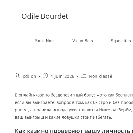
Skip
to
Odile Bourdet
content
Sans Nom
Vieux Bois
Squelettes
Auteur/autrice
Publication
Post
odilon
4 juin 2026
Non classé
de
publiée :
category:
la
publication :
В онлайн‑казино бездепозитный бонус – это как бесплат
если вы выиграете, вопрос в том, как быстро и без про
растут, а правила вывода ужесточаются.Ниже разберём, 
ваш выигрыш и какие
ловушки стоит избегать.
Как казино проверяют вашу личность 