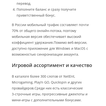
перевод.
Пополните баланс и сразу получите
приветственный бонус.
В России мобильный трафик составляет почти
70% от общего онлайн‑потока, поэтому
мобильная версия обеспечивает высокий
коэффициент удержания.Помимо веб‑версии,
доступно приложение для Windows и MacOS с
возможностью синхронизации аккаунта.
Игровой ассортимент и качество
В каталоге более 300 слотов от NetEnt,
Microgaming, Play’n GO, Quickspin и других
провайдеров.Среди них есть классические
3‑строчные игры, прогрессивные джекпоты и
мини‑игры с дополнительными бонусами.