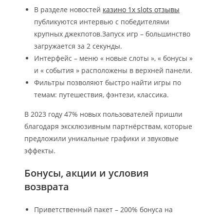
В разделе новостей
казино 1x slots отзывы
публикуются интервью с победителями
крупных джекпотов.Запуск игр – большинство
загружается за 2 секунды.
Интерфейс – меню « новые слоты », « бонусы »
и « события » расположены в верхней панели.
Фильтры позволяют быстро найти игры по
темам: путешествия, фэнтези, классика.
В 2023 году 47% новых пользователей пришли
благодаря эксклюзивным партнёрствам, которые
предложили уникальные графики и звуковые
эффекты.
Бонусы, акции и условия
возврата
Приветственный пакет – 200% бонуса на