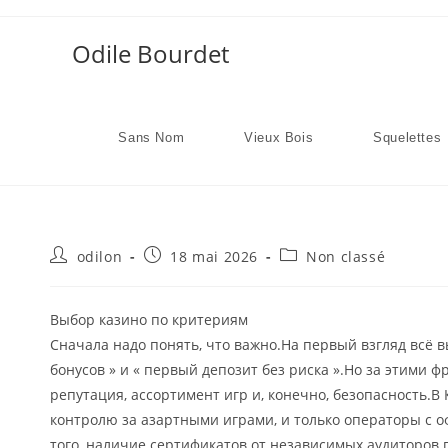
Skip
to
Odile Bourdet
content
Sans Nom
Vieux Bois
Squelettes
Auteur/autrice
Publication
Post
odilon
18 mai 2026
Non classé
de
publiée :
category:
la
publication :
Выбор казино по критериям
Сначала надо понять, что важно.На первый взгляд всё 
бонусов » и « первый депозит без риска ».Но за этими 
репутация, ассортимент игр и, конечно, безопасность.
контролю за азартными играми, и только операторы 
того, наличие сертификатов от независимых аудиторов 