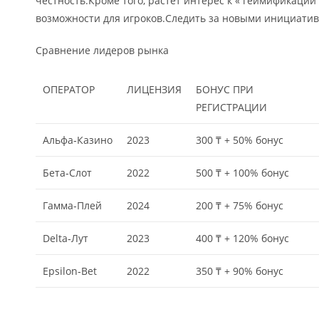
честность.Кроме того, растёт интерес к « геймификации
возможности для игроков.Следить за новыми инициатива
Сравнение лидеров рынка
ОПЕРАТОР
ЛИЦЕНЗИЯ
БОНУС ПРИ
РЕГИСТРАЦИИ
Альфа‑Казино
2023
300 ₸ + 50% бонус
Бета‑Слот
2022
500 ₸ + 100% бонус
Гамма‑Плей
2024
200 ₸ + 75% бонус
Delta‑Лут
2023
400 ₸ + 120% бонус
Epsilon‑Bet
2022
350 ₸ + 90% бонус