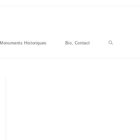
Monuments Historiques
Bio, Contact
Toggle
Website
Search