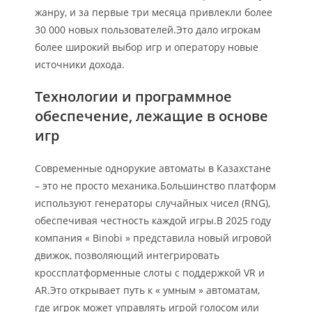
жанру, и за первые три месяца привлекли более
30 000 новых пользователей.Это дало игрокам
более широкий выбор игр и оператору новые
источники дохода.
Технологии и программное
обеспечение, лежащие в основе
игр
Современные однорукие автоматы в Казахстане
– это не просто механика.Большинство платформ
используют генераторы случайных чисел (RNG),
обеспечивая честность каждой игры.В 2025 году
компания « Binobi » представила новый игровой
движок, позволяющий интегрировать
кроссплатформенные слоты с поддержкой VR и
AR.Это открывает путь к « умным » автоматам,
где игрок может управлять игрой голосом или