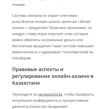
очками.
Система лояльности играет ключевую
роль.Многие онлайн‑казино, включая « Binobi
казино », предлагают бонусные программы: за
каждую ставку игрок получает очки, которые
можно обменять на реальные деньги или
бесплатные вращения.Такая система повышает
вовлечённость и удерживает пользователей на
платформе.
Правовые аспекты и
регулирование онлайн‑казино в
Казахстане
Переходите на
sariagash24.kz
, чтобы проверить
актуальные коэффициенты и прогрессивные
джекпоты.Казахстан продолжает