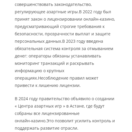
совершенствовать законодательство,
регулирующее азартные игры.В 2022 году был
принят закон о лицензировании онлайн‑казино,
предусматривающий строгие требования к
безопасности, прозрачности выплат и защите
персональных данных.В 2023 году введена
обязательная система контроля за отмыванием
денег: операторы обязаны устанавливать
мониторинг транзакций и раскрывать
информацию о крупных
операциях.Несоблюдение правил может
привести к лишению лицензии.
В 2024 году правительство объявило о создании
« Центра азартных игр » в Астане, где будут
собраны все лицензированные
онлайн‑казино.Это позволит усилить контроль и
поддержать развитие отрасли.