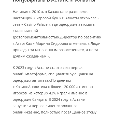
Начиная с 2010 х, в Казахстане разгорелся
настоящий « игровой бум ».В Алматы открылась
сеть « Casino Palace », где однорукие автоматы
стали главной
достопримечательностью.Директор по развитию
« АзартКаз » Марина Сидорова отмечала: « Люди
приходят за мгновенным развлечением, а не за
долгим ожиданием ».
К 2023 году в Астане стартовала первая
онлайн‑платформа, специализирующаяся на
одноруких автоматах.По данным
« КазиноАналитика » более 120 000 активных
игроков, из которых 42% играли именно в
однорукие бандиты.В 2024 году в Астане
запустили первое лицензированное
онлайн‑казино, полностью посвящённое этому