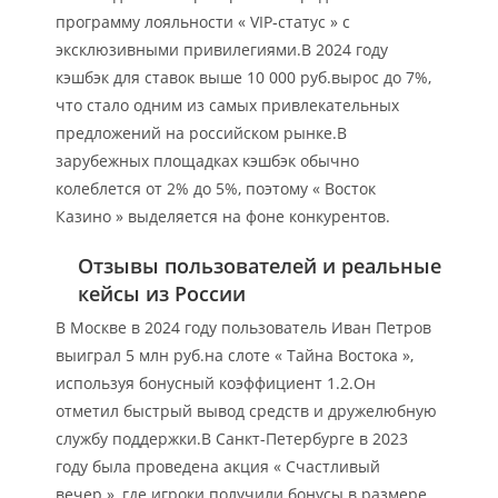
программу лояльности « VIP‑статус » с
эксклюзивными привилегиями.В 2024 году
кэшбэк для ставок выше 10 000 руб.вырос до 7%,
что стало одним из самых привлекательных
предложений на российском рынке.В
зарубежных площадках кэшбэк обычно
колеблется от 2% до 5%, поэтому « Восток
Казино » выделяется на фоне конкурентов.
Отзывы пользователей и реальные
кейсы из России
В Москве в 2024 году пользователь Иван Петров
выиграл 5 млн руб.на слоте « Тайна Востока »,
используя бонусный коэффициент 1.2.Он
отметил быстрый вывод средств и дружелюбную
службу поддержки.В Санкт-Петербурге в 2023
году была проведена акция « Счастливый
вечер », где игроки получили бонусы в размере