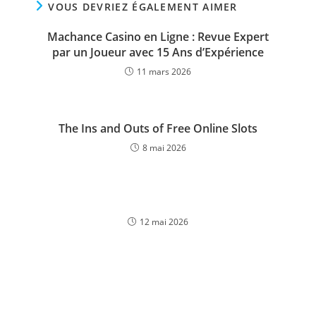
VOUS DEVRIEZ ÉGALEMENT AIMER
Machance Casino en Ligne : Revue Expert
par un Joueur avec 15 Ans d’Expérience
11 mars 2026
The Ins and Outs of Free Online Slots
8 mai 2026
12 mai 2026