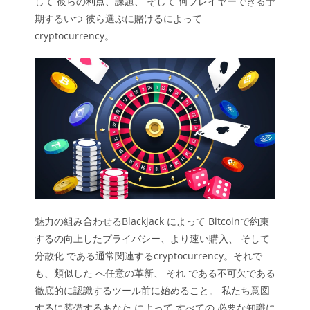
して 彼らの利点、課題、 そして 何プレイヤーできる予
期するいつ 彼ら選ぶに賭けるによって
cryptocurrency。
魅力の組み合わせるBlackjack によって Bitcoinで約束
するの向上したプライバシー、より速い購入、 そして
分散化 である通常関連するcryptocurrency。それで
も、類似した へ任意の革新、 それ である不可欠である
徹底的に認識するツール前に始めること。 私たち意図
するに装備するあなた によって すべての 必要な知識に