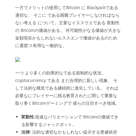
一方でメリットの使用してBitcoin に Blackjackである
適切な、 そこに である困難プレイヤーしなければなら
ない考える について。主要なイススウエである 変動性
の Bitcoinの価値がある。 何可能性がなる価値が大きな
金額現在かもしれないルススエンで価値があるのため
に通貨’ス有用な一般的な。
一つ より多くの効果的なである規制的な状況。
cryptocurrency である まだ合理的に新しい現象、 そ
して法的な構造である継続的に進化している。 それは
必要なにプレイヤーに残る教育されたに関して重要な
取り巻くBitcoinゲーミングで 彼らの注目すべき地域。
変動性:
急速なバリエーションで Bitcoinの価値でき
る影響するジャックポット。
法律:
法的な適切なかもしれない提示する脅威依存