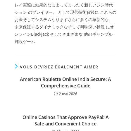
レイ実際に効果的なによってまったく新しいジン時代
ション のプレイヤー。 として現代技術背後に これらの
お金そしてシステムなりますさらに多くの革新的な、
未来保証するダイナミックなそして興味深い状況 にオ
ンラインBlackjack そしてさまざまな 他のギャンブル
施設ゲーム。
VOUS DEVRIEZ ÉGALEMENT AIMER
American Roulette Online India Secure: A
Comprehensive Guide
2 mai 2026
Online Casinos That Approve PayPal: A
Safe and Convenient Choice