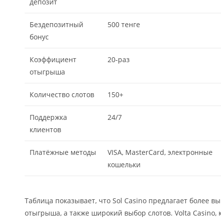
депозит
Бездепозитный
500 тенге
бонус
Коэффициент
20‑раз
отыгрыша
Количество слотов
150+
Поддержка
24/7
клиентов
Платёжные методы
VISA, MasterCard, электронные
кошельки
Таблица показывает, что Sol Casino предлагает более 
отыгрыша, а также широкий выбор слотов. Volta Casino,