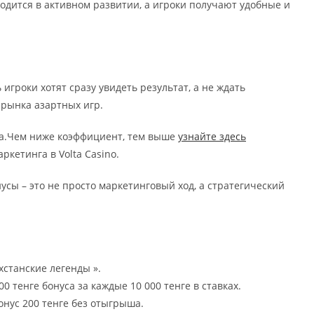
одится в активном развитии, а игроки получают удобные и
игроки хотят сразу увидеть результат, а не ждать
 рынка азартных игр.
ыша.Чем ниже коэффициент, тем выше
узнайте здесь
ркетинга в Volta Casino.
сы – это не просто маркетинговый ход, а стратегический
хстанские легенды ».
 тенге бонуса за каждые 10 000 тенге в ставках.
онус 200 тенге без отыгрыша.