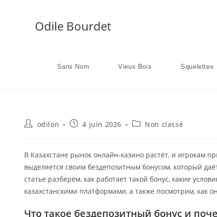
Skip
to
Odile Bourdet
content
Sans Nom
Vieux Bois
Squelettes
Auteur/autrice
Publication
Post
odilon
4 juin 2026
Non classé
de
publiée :
category:
la
publication :
В Казахстане рынок онлайн‑казино растёт, и игрокам пр
выделяется своим бездепозитным бонусом, который даёт
статье разберём, как работает такой бонус, какие услов
казахстанскими платформами, а
также посмотрим, как о
Что такое бездепозитный бонус и поч