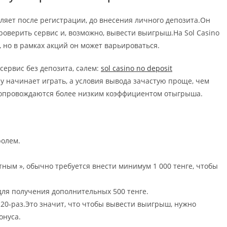
сляет после регистрации, до внесения личного депозита.Он
роверить сервис и, возможно, вывести выигрыш.На Sol Casino
 но в рамках акций он может варьироваться.
сервис без депозита, сәлем:
sol casino no deposit
зу начинает играть, а условия вывода зачастую проще, чем
 сопровождаются более низким коэффициентом отыгрыша.
ролем.
тным », обычно требуется внести минимум 1 000 тенге, чтобы
ля получения дополнительных 500 тенге.
0‑раз.Это значит, что чтобы вывести выигрыш, нужно
онуса.