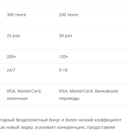
300 тенге
200 тенге
25‑раз
30‑раз
200+
120+
24/7
9-18
VISA, MasterCard,
VISA, MasterCard, банковские
наличные
переводы
выгодный бездепозитный бонус и более низкий коэффициент
 как новый лидер, усиливает конкуренцию, предоставляя