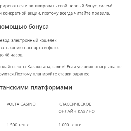
рироваться и активировать свой первый бонус, сәлем!
и конкретной акции, поэтому всегда читайте правила.
 помощью бонуса
евод, электронный кошелёк.
вать копию паспорта и фото.
о 48 часов.
онлайн-слоты Казахстана, сәлем! Если условия отыгрыша не
уются.Поэтому планируйте ставки заранее.
хстанскими платформами
VOLTA CASINO
КЛАССИЧЕСКОЕ
ОНЛАЙН‑КАЗИНО
1 500 тенге
1 000 тенге