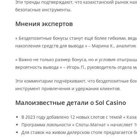
Эти тренды подтверждают, что казахстанский рынок нах
безопасные инструменты.
Мнения экспертов
« Бездепозитные бонусы станут ещё более гибкими, ведь 
накопления средств для вывода » – Марина К., аналитик
« Важно не только размер бонуса, но и условия отыгр
вероятность вывода » – Игорь П., руководитель отдела ма
Эти комментарии подчёркивают, что бездепозитные бону
инструмент привлечения и удержания клиентов.
Малоизвестные детали о Sol Casino
В 2023 году добавлено 12 новых слотов с темой « Каза
Программа лояльности « Слоты‑Магнат » начисляет 100
Для ставок на живом дилерском столе предлагается б