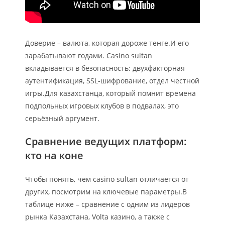
Доверие – валюта, которая дороже тенге.И его
зарабатывают годами. Casino sultan
вкладывается в безопасность: двухфакторная
аутентификация, SSL-шифрование, отдел честной
игры.Для казахстанца, который помнит времена
подпольных игровых клубов в подвалах, это
серьёзный аргумент.
Сравнение ведущих платформ:
кто на коне
Чтобы понять, чем casino sultan отличается от
других, посмотрим на ключевые параметры.В
таблице ниже – сравнение с одним из лидеров
рынка Казахстана, Volta казино, а также с