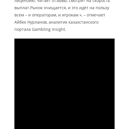
лицензию, читает отзывы, смотрит на скорость
выплат.Рынок очищается, и это идёт на пользу
всем – и операторам, и игрокам », – отмечает
Айбек Нурланов, аналитик казахстанского
портала Gambling Insight.