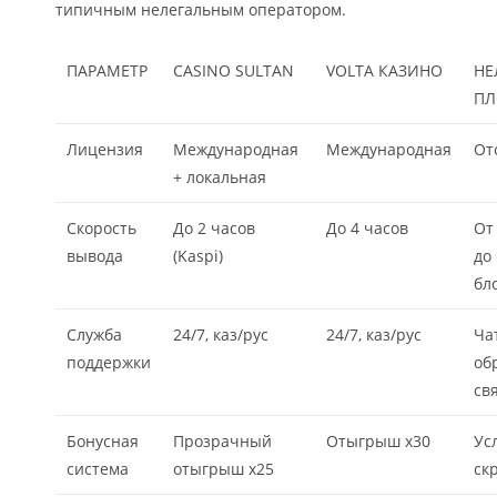
типичным нелегальным оператором.
ПАРАМЕТР
CASINO SULTAN
VOLTA КАЗИНО
НЕ
ПЛ
Лицензия
Международная
Международная
От
+ локальная
Скорость
До 2 часов
До 4 часов
От
вывода
(Kaspi)
до
бл
Служба
24/7, каз/рус
24/7, каз/рус
Ча
поддержки
об
св
Бонусная
Прозрачный
Отыгрыш х30
Ус
система
отыгрыш х25
ск