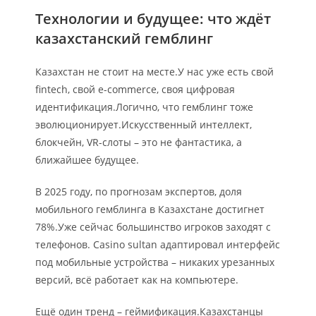
Технологии и будущее: что ждёт
казахстанский гемблинг
Казахстан не стоит на месте.У нас уже есть свой
fintech, свой e-commerce, своя цифровая
идентификация.Логично, что гемблинг тоже
эволюционирует.Искусственный интеллект,
блокчейн, VR-слоты – это не фантастика, а
ближайшее будущее.
В 2025 году, по прогнозам экспертов, доля
мобильного гемблинга в Казахстане достигнет
78%.Уже сейчас большинство игроков заходят с
телефонов. Casino sultan адаптировал интерфейс
под мобильные устройства – никаких урезанных
версий, всё работает как на компьютере.
Ещё один тренд – геймификация.Казахстанцы