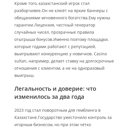
Кроме того, казахстанский игрок стал
разборчивее.Он не клюёт на яркие баннеры с
обещаниями мгновенного богатства.Ему нужны
гарантии.Лицензия, честный генератор
случайных чисел, прозрачные правила
отыгрыша бонусов.Именно поэтому площадки,
которые годами работают с репутацией,
выигрывают конкуренцию у новичков. Casino
sultan, например, делает ставку на долгосрочные
отношения с клиентом, а не на одноразовый
выигрыш.
Легальность и доверие: что
изменилось за два года
2023 год стал поворотным для гемблинга в
Казахстане.Государство ужесточило контроль за
игорным бизнесом, но при этом чётко