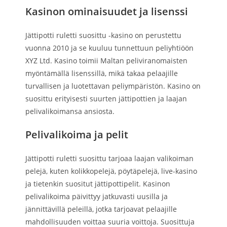
Kasinon ominaisuudet ja lisenssi
Jättipotti ruletti suosittu -kasino on perustettu
vuonna 2010 ja se kuuluu tunnettuun peliyhtiöön
XYZ Ltd. Kasino toimii Maltan peliviranomaisten
myöntämällä lisenssillä, mikä takaa pelaajille
turvallisen ja luotettavan peliympäristön. Kasino on
suosittu erityisesti suurten jättipottien ja laajan
pelivalikoimansa ansiosta.
Pelivalikoima ja pelit
Jättipotti ruletti suosittu tarjoaa laajan valikoiman
pelejä, kuten kolikkopelejä, pöytäpelejä, live-kasino
ja tietenkin suositut jättipottipelit. Kasinon
pelivalikoima päivittyy jatkuvasti uusilla ja
jännittävillä peleillä, jotka tarjoavat pelaajille
mahdollisuuden voittaa suuria voittoja. Suosittuja