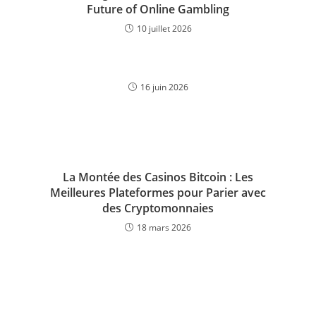
Future of Online Gambling
10 juillet 2026
16 juin 2026
La Montée des Casinos Bitcoin : Les
Meilleures Plateformes pour Parier avec
des Cryptomonnaies
18 mars 2026