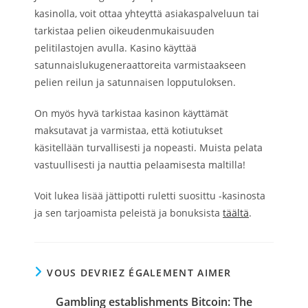
kasinolla, voit ottaa yhteyttä asiakaspalveluun tai
tarkistaa pelien oikeudenmukaisuuden
pelitilastojen avulla. Kasino käyttää
satunnaislukugeneraattoreita varmistaakseen
pelien reilun ja satunnaisen lopputuloksen.
On myös hyvä tarkistaa kasinon käyttämät
maksutavat ja varmistaa, että kotiutukset
käsitellään turvallisesti ja nopeasti. Muista pelata
vastuullisesti ja nauttia pelaamisesta maltilla!
Voit lukea lisää jättipotti ruletti suosittu -kasinosta
ja sen tarjoamista peleistä ja bonuksista
täältä
.
VOUS DEVRIEZ ÉGALEMENT AIMER
Gambling establishments Bitcoin: The