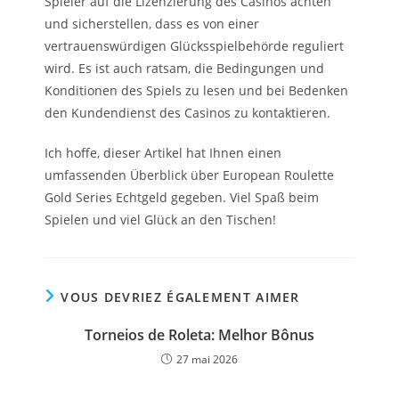
Spieler auf die Lizenzierung des Casinos achten
und sicherstellen, dass es von einer
vertrauenswürdigen Glücksspielbehörde reguliert
wird. Es ist auch ratsam, die Bedingungen und
Konditionen des Spiels zu lesen und bei Bedenken
den Kundendienst des Casinos zu kontaktieren.
Ich hoffe, dieser Artikel hat Ihnen einen
umfassenden Überblick über European Roulette
Gold Series Echtgeld gegeben. Viel Spaß beim
Spielen und viel Glück an den Tischen!
VOUS DEVRIEZ ÉGALEMENT AIMER
Torneios de Roleta: Melhor Bônus
27 mai 2026