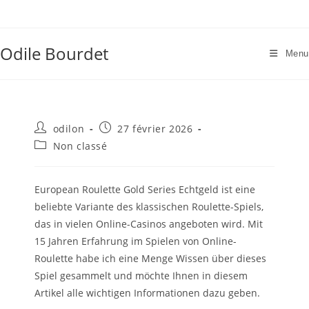
Skip
to
content
Odile Bourdet
Menu
Auteur/autrice
Publication
odilon
27 février 2026
de
publiée :
Post
Non classé
la
category:
publication :
European Roulette Gold Series Echtgeld ist eine
beliebte Variante des klassischen Roulette-Spiels,
das in vielen Online-Casinos angeboten wird. Mit
15 Jahren Erfahrung im Spielen von Online-
Roulette habe ich eine Menge Wissen über dieses
Spiel gesammelt und möchte Ihnen in diesem
Artikel alle wichtigen Informationen dazu geben.