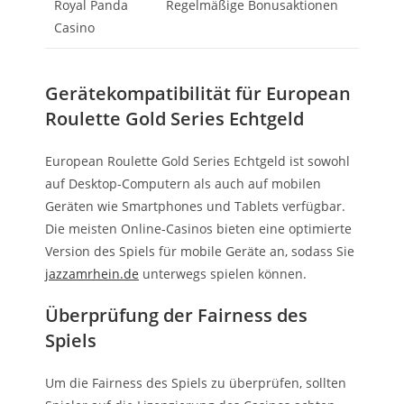
Royal Panda
Regelmäßige Bonusaktionen
Casino
Gerätekompatibilität für European
Roulette Gold Series Echtgeld
European Roulette Gold Series Echtgeld ist sowohl
auf Desktop-Computern als auch auf mobilen
Geräten wie Smartphones und Tablets verfügbar.
Die meisten Online-Casinos bieten eine optimierte
Version des Spiels für mobile Geräte an, sodass Sie
jazzamrhein.de
unterwegs spielen können.
Überprüfung der Fairness des
Spiels
Um die Fairness des Spiels zu überprüfen, sollten