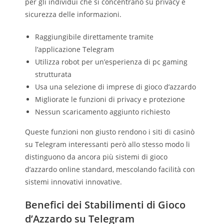
per gli individui che si concentrano su privacy e
sicurezza delle informazioni.
Raggiungibile direttamente tramite
l’applicazione Telegram
Utilizza robot per un’esperienza di pc gaming
strutturata
Usa una selezione di imprese di gioco d’azzardo
Migliorate le funzioni di privacy e protezione
Nessun scaricamento aggiunto richiesto
Queste funzioni non giusto rendono i siti di casinò
su Telegram interessanti però allo stesso modo li
distinguono da ancora più sistemi di gioco
d’azzardo online standard, mescolando facilità con
sistemi innovativi innovative.
Benefici dei Stabilimenti di Gioco
d’Azzardo su Telegram