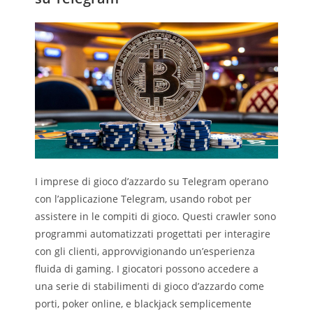
I imprese di gioco d’azzardo su Telegram operano
con l’applicazione Telegram, usando robot per
assistere in le compiti di gioco. Questi crawler sono
programmi automatizzati progettati per interagire
con gli clienti, approvvigionando un’esperienza
fluida di gaming. I giocatori possono accedere a
una serie di stabilimenti di gioco d’azzardo come
porti, poker online, e blackjack semplicemente