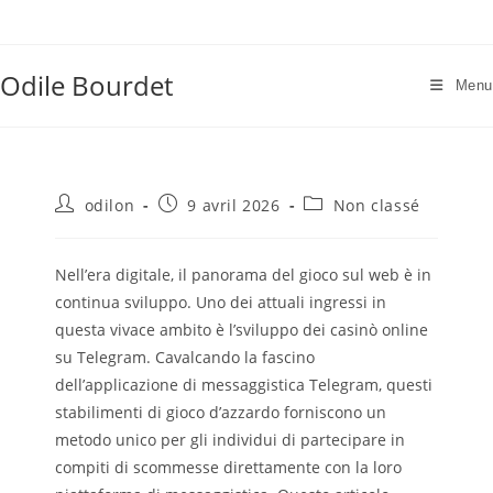
Skip
to
content
Odile Bourdet
Menu
Auteur/autrice
Publication
Post
odilon
9 avril 2026
Non classé
de
publiée :
category:
la
publication :
Nell’era digitale, il panorama del gioco sul web è in
continua sviluppo. Uno dei attuali ingressi in
questa vivace ambito è l’sviluppo dei casinò online
su Telegram. Cavalcando la fascino
dell’applicazione di messaggistica Telegram, questi
stabilimenti di gioco d’azzardo forniscono un
metodo unico per gli individui di partecipare in
compiti di scommesse
direttamente con la loro