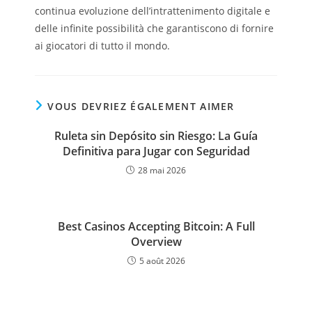
continua evoluzione dell’intrattenimento digitale e
delle infinite possibilità che garantiscono di fornire
ai giocatori di tutto il mondo.
VOUS DEVRIEZ ÉGALEMENT AIMER
Ruleta sin Depósito sin Riesgo: La Guía
Definitiva para Jugar con Seguridad
28 mai 2026
Best Casinos Accepting Bitcoin: A Full
Overview
5 août 2026