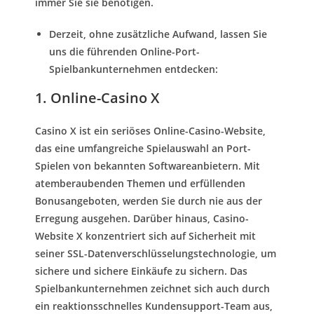
immer Sie sie benötigen.
Derzeit, ohne zusätzliche Aufwand, lassen Sie
uns die führenden Online-Port-
Spielbankunternehmen entdecken:
1. Online-Casino X
Casino X ist ein seriöses Online-Casino-Website,
das eine umfangreiche Spielauswahl an Port-
Spielen von bekannten Softwareanbietern. Mit
atemberaubenden Themen und erfüllenden
Bonusangeboten, werden Sie durch nie aus der
Erregung ausgehen. Darüber hinaus, Casino-
Website X konzentriert sich auf Sicherheit mit
seiner SSL-Datenverschlüsselungstechnologie, um
sichere und sichere Einkäufe zu sichern. Das
Spielbankunternehmen zeichnet sich auch durch
ein reaktionsschnelles Kundensupport-Team aus,