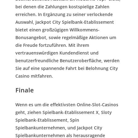
bei denen die Zahlungen kostspielige Zahlen
erreichen. In Ergänzung zu seiner verlockende
Auswahl, Jackpot City Spielbank-Etablissement
bietet einen großzügigen Willkommens-
Bonusangebot, sowie regelmäßige Aktionen um
die Freude fortzuführen. Mit ihrem
vertrauenswürdigen Kundendienst und
benutzerfreundliche Benutzeroberfläche, werden
Sie auf eine spannende Fahrt bei Belohnung City
Casino mitfahren.
Finale
Wenn es um die effektivsten Online-Slot-Casinos
geht, ziehen Spielbank-Etablissement X, Sloty
Spielbank-Etablissement, Spin
Spielbankunternehmen, und Jackpot City
Spielbankunternehmen als herausragende