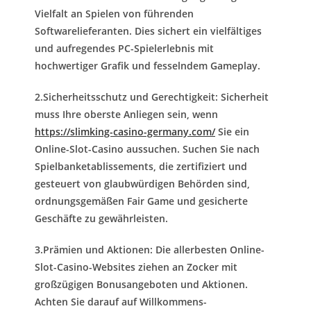
Vielfalt an Spielen von führenden
Softwarelieferanten. Dies sichert ein vielfältiges
und aufregendes PC-Spielerlebnis mit
hochwertiger Grafik und fesselndem Gameplay.
2.
Sicherheitsschutz und Gerechtigkeit:
Sicherheit
muss Ihre oberste Anliegen sein, wenn
https://slimking-casino-germany.com/
Sie ein
Online-Slot-Casino aussuchen. Suchen Sie nach
Spielbanketablissements, die zertifiziert und
gesteuert von glaubwürdigen Behörden sind,
ordnungsgemäßen Fair Game und gesicherte
Geschäfte zu gewährleisten.
3.
Prämien und Aktionen:
Die allerbesten Online-
Slot-Casino-Websites ziehen an Zocker mit
großzügigen Bonusangeboten und Aktionen.
Achten Sie darauf auf Willkommens-