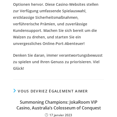
Optionen hervor. Diese Casino-Websites stellen
zur Verfügung umfassende Spielauswahl,
erstklassige Sicherheitsmaßnahmen,
verführerische Prämien, und zuverlässige
Kundensupport. Machen Sie sich bereit um die
Walzen zu drehen, und starten Sie ein
unvergessliches Online-Port-Abenteuer!
Denken Sie daran, immer verantwortungsbewusst
zu spielen und Ihren Genuss zu priorisieren. Viel
Glück!
VOUS DEVRIEZ ÉGALEMENT AIMER
Summoning Champions: JokaRoom VIP
Casino, Australia’s Colosseum of Conquest
17 janvier 2023