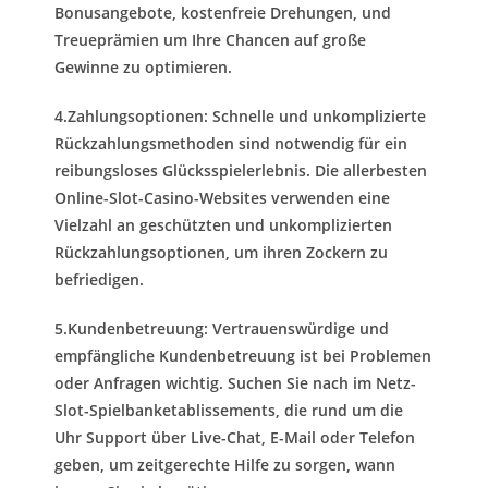
Bonusangebote, kostenfreie Drehungen, und
Treueprämien um Ihre Chancen auf große
Gewinne zu optimieren.
4.
Zahlungsoptionen:
Schnelle und unkomplizierte
Rückzahlungsmethoden sind notwendig für ein
reibungsloses Glücksspielerlebnis. Die allerbesten
Online-Slot-Casino-Websites verwenden eine
Vielzahl an geschützten und unkomplizierten
Rückzahlungsoptionen, um ihren Zockern zu
befriedigen.
5.
Kundenbetreuung:
Vertrauenswürdige und
empfängliche Kundenbetreuung ist bei Problemen
oder Anfragen wichtig. Suchen Sie nach im Netz-
Slot-Spielbanketablissements, die rund um die
Uhr Support über Live-Chat, E-Mail oder Telefon
geben, um zeitgerechte Hilfe zu sorgen, wann