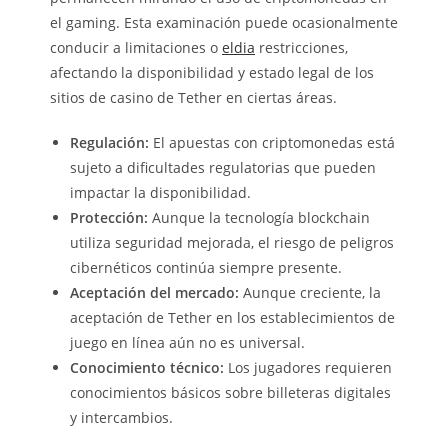
el gaming. Esta examinación puede ocasionalmente
conducir a limitaciones o
eldia
restricciones,
afectando la disponibilidad y estado legal de los
sitios de casino de Tether en ciertas áreas.
Regulación:
El apuestas con criptomonedas está
sujeto a dificultades regulatorias que pueden
impactar la disponibilidad.
Protección:
Aunque la tecnología blockchain
utiliza seguridad mejorada, el riesgo de peligros
cibernéticos continúa siempre presente.
Aceptación del mercado:
Aunque creciente, la
aceptación de Tether en los establecimientos de
juego en línea aún no es universal.
Conocimiento técnico:
Los jugadores requieren
conocimientos básicos sobre billeteras digitales
y intercambios.