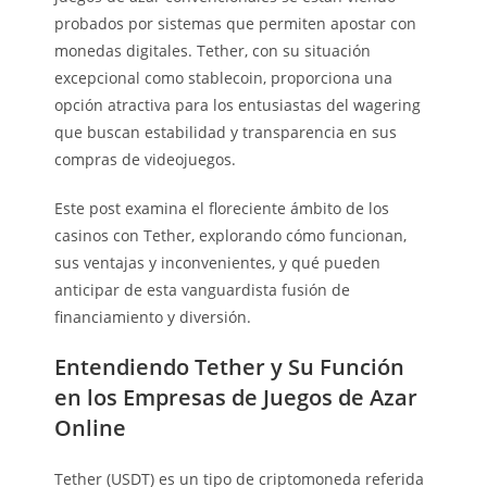
probados por sistemas que permiten apostar con
monedas digitales. Tether, con su situación
excepcional como stablecoin, proporciona una
opción atractiva para los entusiastas del wagering
que buscan estabilidad y transparencia en sus
compras de videojuegos.
Este post examina el floreciente ámbito de los
casinos con Tether, explorando cómo funcionan,
sus ventajas y inconvenientes, y qué pueden
anticipar de esta vanguardista fusión de
financiamiento y diversión.
Entendiendo Tether y Su Función
en los Empresas de Juegos de Azar
Online
Tether (USDT) es un tipo de criptomoneda referida