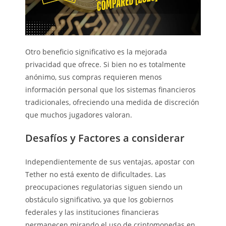
Otro beneficio significativo es la mejorada
privacidad que ofrece. Si bien no es totalmente
anónimo, sus compras requieren menos
información personal que los sistemas financieros
tradicionales, ofreciendo una medida de discreción
que muchos jugadores valoran.
Desafíos y Factores a considerar
Independientemente de sus ventajas, apostar con
Tether no está exento de dificultades. Las
preocupaciones regulatorias siguen siendo un
obstáculo significativo, ya que los gobiernos
federales y las instituciones financieras
permanecen mirando el uso de criptomonedas en