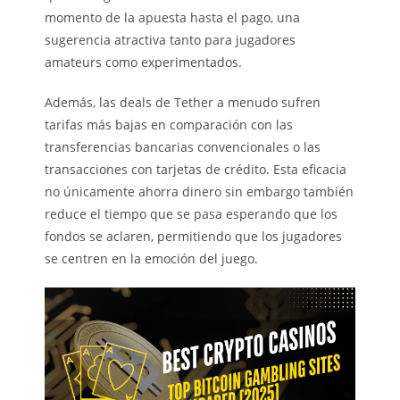
momento de la apuesta hasta el pago, una
sugerencia atractiva tanto para jugadores
amateurs como experimentados.
Además, las deals de Tether a menudo sufren
tarifas más bajas en comparación con las
transferencias bancarias convencionales o las
transacciones con tarjetas de crédito. Esta eficacia
no únicamente ahorra dinero sin embargo también
reduce el tiempo que se pasa esperando que los
fondos se aclaren, permitiendo que los jugadores
se centren en la emoción del juego.