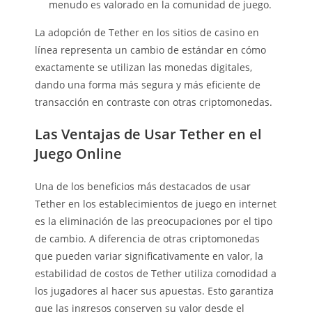
menudo es valorado en la comunidad de juego.
La adopción de Tether en los sitios de casino en
línea representa un cambio de estándar en cómo
exactamente se utilizan las monedas digitales,
dando una forma más segura y más eficiente de
transacción en contraste con otras criptomonedas.
Las Ventajas de Usar Tether en el
Juego Online
Una de los beneficios más destacados de usar
Tether en los establecimientos de juego en internet
es la eliminación de las preocupaciones por el tipo
de cambio. A diferencia de otras criptomonedas
que pueden variar significativamente en valor, la
estabilidad de costos de Tether utiliza comodidad a
los jugadores al hacer sus apuestas. Esto garantiza
que las ingresos conserven su valor desde el