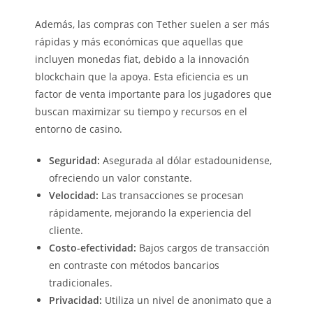
Además, las compras con Tether suelen a ser más
rápidas y más económicas que aquellas que
incluyen monedas fiat, debido a la innovación
blockchain que la apoya. Esta eficiencia es un
factor de venta importante para los jugadores que
buscan maximizar su tiempo y recursos en el
entorno de casino.
Seguridad:
Asegurada al dólar estadounidense,
ofreciendo un valor constante.
Velocidad:
Las transacciones se procesan
rápidamente, mejorando la experiencia del
cliente.
Costo-efectividad:
Bajos cargos de transacción
en contraste con métodos bancarios
tradicionales.
Privacidad:
Utiliza un nivel de anonimato que a