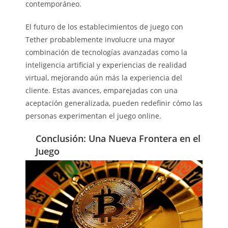
contemporáneo.
El futuro de los establecimientos de juego con
Tether probablemente involucre una mayor
combinación de tecnologías avanzadas como la
inteligencia artificial y experiencias de realidad
virtual, mejorando aún más la experiencia del
cliente. Estas avances, emparejadas con una
aceptación generalizada, pueden redefinir cómo las
personas experimentan el juego online.
Conclusión: Una Nueva Frontera en el
Juego