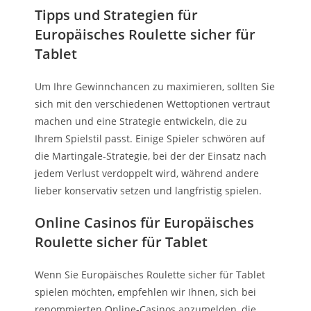
Tipps und Strategien für
Europäisches Roulette sicher für
Tablet
Um Ihre Gewinnchancen zu maximieren, sollten Sie
sich mit den verschiedenen Wettoptionen vertraut
machen und eine Strategie entwickeln, die zu
Ihrem Spielstil passt. Einige Spieler schwören auf
die Martingale-Strategie, bei der der Einsatz nach
jedem Verlust verdoppelt wird, während andere
lieber konservativ setzen und langfristig spielen.
Online Casinos für Europäisches
Roulette sicher für Tablet
Wenn Sie Europäisches Roulette sicher für Tablet
spielen möchten, empfehlen wir Ihnen, sich bei
renommierten Online-Casinos anzumelden, die