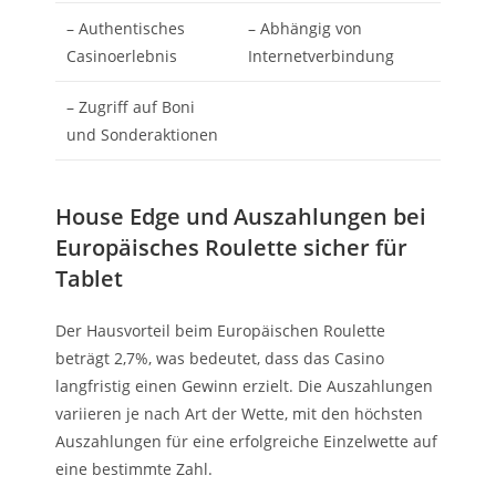
– Authentisches
– Abhängig von
Casinoerlebnis
Internetverbindung
– Zugriff auf Boni
und Sonderaktionen
House Edge und Auszahlungen bei
Europäisches Roulette sicher für
Tablet
Der Hausvorteil beim Europäischen Roulette
beträgt 2,7%, was bedeutet, dass das Casino
langfristig einen Gewinn erzielt. Die Auszahlungen
variieren je nach Art der Wette, mit den höchsten
Auszahlungen für eine erfolgreiche Einzelwette auf
eine bestimmte Zahl.