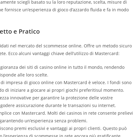
samente sciegli basato su la loro reputazione, scelta, misure di
me fornisce un’esperienza di gioco d’azzardo fluida e fa in modo
tto e Pratico
fidati nel mercato del scommesse online. Offre un metodo sicuro
te. Ecco alcuni vantaggi chiave dell’utilizzo di Mastercard:
ioranza dei siti di casino online in tutto il mondo, rendendo
isponde alle loro scelte.
 di impresa di gioco online con Mastercard è veloce. I fondi sono
di iniziare a giocare ai propri giochi preferitisul momento.
ezza innovative per garantire la protezione delle vostre
 godere assicurazione durante le transazioni su internet.
mplice con Mastercard. Molti dei casinos in rete consente prelievi
, garantendo un’esperienza senza problemi.
iscono premi esclusivi e vantaggi ai propri clienti. Questo può
do l’esperienza di scommesse in rete ancora più gratificante.