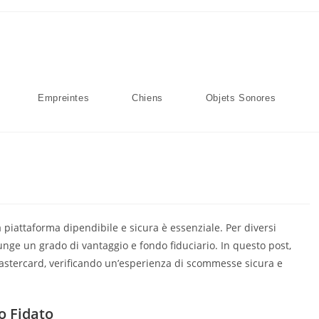
Empreintes
Chiens
Objets Sonores
a piattaforma dipendibile e sicura è essenziale. Per diversi
ge un grado di vantaggio e fondo fiduciario. In questo post,
Mastercard, verificando un’esperienza di scommesse sicura e
o Fidato