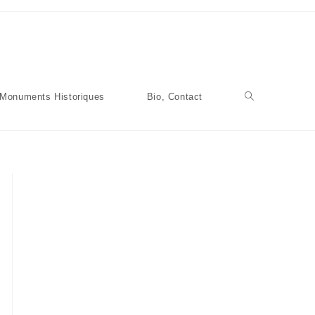
Monuments Historiques
Bio, Contact
Toggle
Website
Search