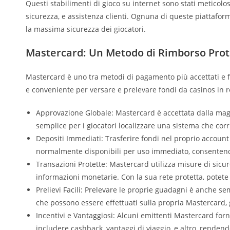
Questi stabilimenti di gioco su internet sono stati meticolo
sicurezza, e assistenza clienti. Ognuna di queste piattafor
la massima sicurezza dei giocatori.
Mastercard: Un Metodo di Rimborso Prote
Mastercard è uno tra metodi di pagamento più accettati e 
e conveniente per versare e prelevare fondi da casinos in re
Approvazione Globale: Mastercard è accettata dalla magg
semplice per i giocatori localizzare una sistema che corr
Depositi Immediati: Trasferire fondi nel proprio account
normalmente disponibili per uso immediato, consentendo 
Transazioni Protette: Mastercard utilizza misure di sicur
informazioni monetarie. Con la sua rete protetta, potete
Prelievi Facili: Prelevare le proprie guadagni è anche se
che possono essere effettuati sulla propria Mastercard
Incentivi e Vantaggiosi: Alcuni emittenti Mastercard forn
includere cashback, vantaggi di viaggio, e altro, renden