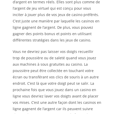
d’argent en termes réels. Elles sont plus comme de
l’argent de jeu virtuel qui est conçu pour vous
inciter à jouer plus de vos jeux de casino préférés.
C’est juste une manière par laquelle les casinos en
ligne gagnent de l’argent. De plus, vous pouvez
gagner des points bonus et points en utilisant
différentes stratégies dans les jeux de casino.
Vous ne devriez pas laisser vos doigts recueillir
trop de poussière ou de saleté quand vous jouez
aux machines à sous gratuites au casino. La
poussière peut être collectée en touchant votre
écran ou transférant vos clics de souris à un autre
endroit. C’est là que votre doigt peut se salir. La
prochaine fois que vous jouez dans un casino en
ligne vous devriez laver vos doigts avant de placer
vos mises. C’est une autre façon dont les casinos en
ligne gagnent de l’argent car ils peuvent suivre