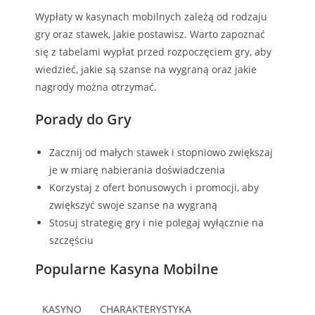
Wypłaty w kasynach mobilnych zależą od rodzaju
gry oraz stawek, jakie postawisz. Warto zapoznać
się z tabelami wypłat przed rozpoczęciem gry, aby
wiedzieć, jakie są szanse na wygraną oraz jakie
nagrody można otrzymać.
Porady do Gry
Zacznij od małych stawek i stopniowo zwiększaj
je w miarę nabierania doświadczenia
Korzystaj z ofert bonusowych i promocji, aby
zwiększyć swoje szanse na wygraną
Stosuj strategię gry i nie polegaj wyłącznie na
szczęściu
Popularne Kasyna Mobilne
KASYNO
CHARAKTERYSTYKA