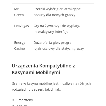
Mr
Szeroki wybór gier, atrakcyjne
Green
bonusy dla nowych graczy
LeoVegas
Gry na żywo, szybkie wypłaty,
interaktywny interfejs
Energy
Duża oferta gier, program
Casino
lojalnościowy dla stałych graczy
Urządzenia Kompatybilne z
Kasynami Mobilnymi
Granie w kasyna mobilne jest możliwe na różnych
rodzajach urządzeń, takich jak:
Smartfony
Tablety