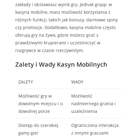
zakłady i obstawiasz wynik gry. Jednak grając w
kasyna mobilne, masz możliwość korzystania z
różnych funkcji, takich jak bonusy, darmowe spiny
czy promocje. Dodatkowo, kasyna mobilne często
oferują gry na żywo, gdzie możesz grać z
prawdziwymi krupierami i uczestniczyć w
rozgrywce w czasie rzeczywistym.
Zalety i Wady Kasyn Mobilnych
ZALETY
WADY
Możliwość gry w
Możliwość
dowolnym miejscu i o
nadmiernego grania i
dowolnej porze
uzależnienia
Dostęp do szerokiej
Ograniczona interakcja
gamy gier
z innymi graczami