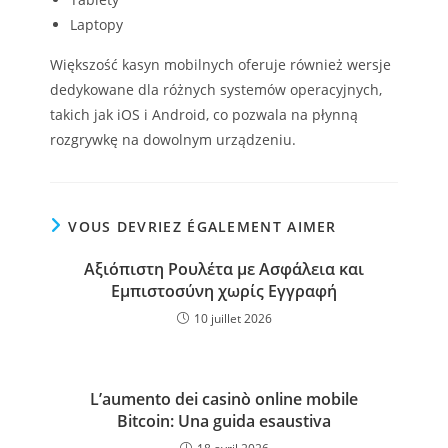
Laptopy
Większość kasyn mobilnych oferuje również wersje
dedykowane dla różnych systemów operacyjnych,
takich jak iOS i Android, co pozwala na płynną
rozgrywkę na dowolnym urządzeniu.
VOUS DEVRIEZ ÉGALEMENT AIMER
Αξιόπιστη Ρουλέτα με Ασφάλεια και
Εμπιστοσύνη χωρίς Εγγραφή
10 juillet 2026
L’aumento dei casinò online mobile
Bitcoin: Una guida esaustiva