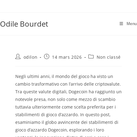
Skip
to
content
Odile Bourdet
Menu
Auteur/autrice
Publication
Post
odilon
14 mars 2026
Non classé
de
publiée :
category:
la
publication :
Negli ultimi anni, il mondo del gioco ha visto un
cambio trasformativo con l’arrivo delle criptovalute.
Tra queste valute digitali, Dogecoin ha raggiunto un
notevole presa, non solo come mezzo di scambio
tuttavia ulteriormente come scelta preferita per i
stabilimenti di gioco d’azzardo. In questo post,
esaminiamo il globo avvincente dei stabilimenti
di
gioco d’azzardo Dogecoin, esplorando i loro