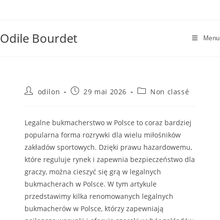
Skip
to
content
Odile Bourdet
Menu
Auteur/autrice
Publication
Post
odilon
29 mai 2026
Non classé
de
publiée :
category:
la
publication :
Legalne bukmacherstwo w Polsce to coraz bardziej
popularna forma rozrywki dla wielu miłośników
zakładów sportowych. Dzięki prawu hazardowemu,
które reguluje rynek i zapewnia bezpieczeństwo dla
graczy, można cieszyć się grą w legalnych
bukmacherach w Polsce. W tym artykule
przedstawimy kilka renomowanych legalnych
bukmacherów w Polsce, którzy zapewniają