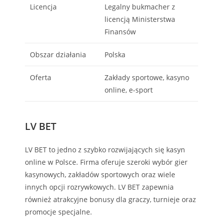
Licencja
Legalny bukmacher z
licencją Ministerstwa
Finansów
Obszar działania
Polska
Oferta
Zakłady sportowe, kasyno
online, e-sport
LV BET
LV BET to jedno z szybko rozwijających się kasyn
online w Polsce. Firma oferuje szeroki wybór gier
kasynowych, zakładów sportowych oraz wiele
innych opcji rozrywkowych. LV BET zapewnia
również atrakcyjne bonusy dla graczy, turnieje oraz
promocje specjalne.