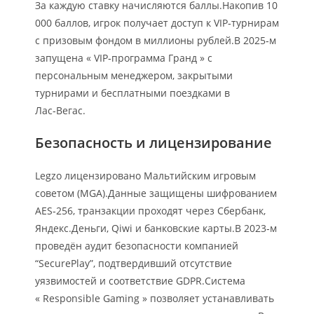
За каждую ставку начисляются баллы.Накопив 10
000 баллов, игрок получает доступ к VIP‑турнирам
с призовым фондом в миллионы рублей.В 2025‑м
запущена « VIP‑программа Гранд » с
персональным менеджером, закрытыми
турнирами и бесплатными поездками в
Лас‑Вегас.
Безопасность и лицензирование
Legzo лицензировано Мальтийским игровым
советом (MGA).Данные защищены шифрованием
AES‑256, транзакции проходят через Сбербанк,
Яндекс.Деньги, Qiwi и банковские карты.В 2023‑м
проведён аудит безопасности компанией
“SecurePlay”, подтвердивший отсутствие
уязвимостей и соответствие GDPR.Система
« Responsible Gaming » позволяет устанавливать