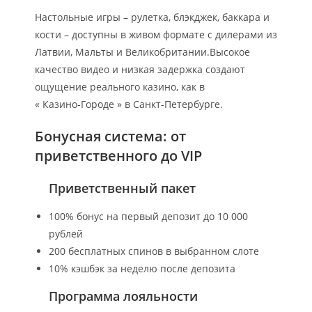
Настольные игры – рулетка, блэкджек, баккара и
кости – доступны в живом формате с дилерами из
Латвии, Мальты и Великобритании.Высокое
качество видео и низкая задержка создают
ощущение реального казино, как в
« Казино‑Городе » в Санкт-Петербурге.
Бонусная система: от
приветственного до VIP
Приветственный пакет
100% бонус на первый депозит до 10 000
рублей
200 бесплатных спинов в выбранном слоте
10% кэшбэк за неделю после депозита
Программа лояльности