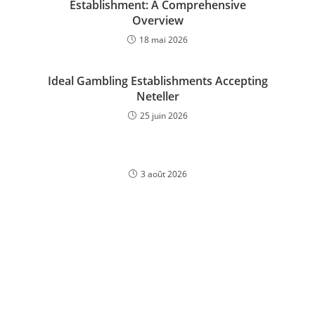
Establishment: A Comprehensive
Overview
18 mai 2026
Ideal Gambling Establishments Accepting
Neteller
25 juin 2026
3 août 2026