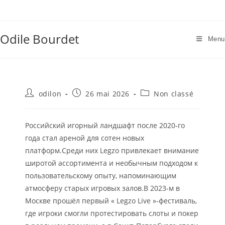
Skip
to
content
Odile Bourdet
Menu
Auteur/autrice
Publication
Post
odilon
26 mai 2026
Non classé
de
publiée :
category:
la
publication :
Российский игорный ландшафт после 2020‑го
года стал ареной для сотен новых
платформ.Среди них Legzo привлекает внимание
широтой ассортимента и необычным подходом к
пользовательскому опыту, напоминающим
атмосферу старых игровых залов.В 2023‑м в
Москве прошёл первый « Legzo Live »‑фестиваль,
где игроки смогли протестировать слоты и покер