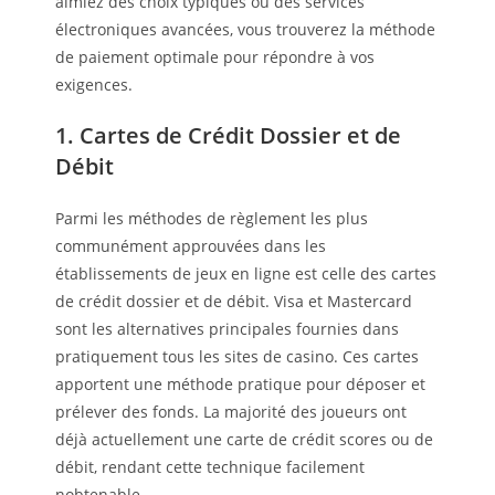
aimiez des choix typiques ou des services
électroniques avancées, vous trouverez la méthode
de paiement optimale pour répondre à vos
exigences.
1. Cartes de Crédit Dossier et de
Débit
Parmi les méthodes de règlement les plus
communément approuvées dans les
établissements de jeux en ligne est celle des cartes
de crédit dossier et de débit. Visa et Mastercard
sont les alternatives principales fournies dans
pratiquement tous les sites de casino. Ces cartes
apportent une méthode pratique pour déposer et
prélever des fonds. La majorité des joueurs ont
déjà actuellement une carte de crédit scores ou de
débit, rendant cette technique facilement
nobtenable.