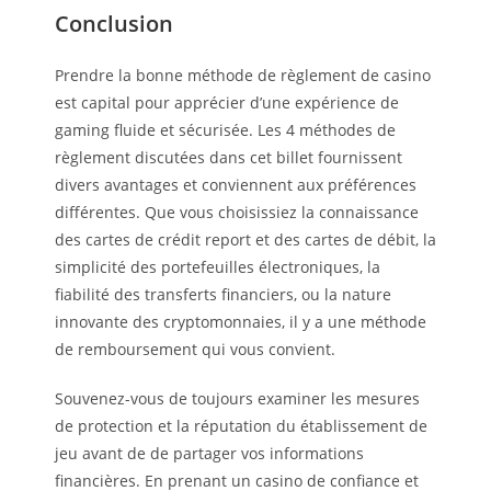
Conclusion
Prendre la bonne méthode de règlement de casino
est capital pour apprécier d’une expérience de
gaming fluide et sécurisée. Les 4 méthodes de
règlement discutées dans cet billet fournissent
divers avantages et conviennent aux préférences
différentes. Que vous choisissiez la connaissance
des cartes de crédit report et des cartes de débit, la
simplicité des portefeuilles électroniques, la
fiabilité des transferts financiers, ou la nature
innovante des cryptomonnaies, il y a une méthode
de remboursement qui vous convient.
Souvenez-vous de toujours examiner les mesures
de protection et la réputation du établissement de
jeu avant de de partager vos informations
financières. En prenant un casino de confiance et