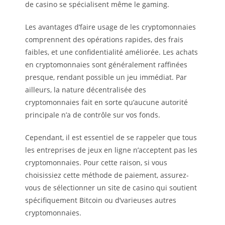
de casino se spécialisent même le gaming.
Les avantages d’faire usage de les cryptomonnaies
comprennent des opérations rapides, des frais
faibles, et une confidentialité améliorée. Les achats
en cryptomonnaies sont généralement raffinées
presque, rendant possible un jeu immédiat. Par
ailleurs, la nature décentralisée des
cryptomonnaies fait en sorte qu’aucune autorité
principale n’a de contrôle sur vos fonds.
Cependant, il est essentiel de se rappeler que tous
les entreprises de jeux en ligne n’acceptent pas les
cryptomonnaies. Pour cette raison, si vous
choisissiez cette méthode de paiement, assurez-
vous de sélectionner un site de casino qui soutient
spécifiquement Bitcoin ou d’varieuses autres
cryptomonnaies.