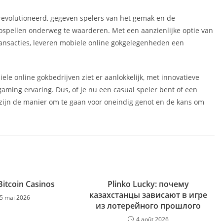
revolutioneerd, gegeven spelers van het gemak en de
spellen onderweg te waarderen. Met een aanzienlijke optie van
transacties, leveren mobiele online gokgelegenheden een
e online gokbedrijven ziet er aanlokkelijk, met innovatieve
gaming ervaring. Dus, of je nu een casual speler bent of een
zijn de manier om te gaan voor oneindig genot en de kans om
Bitcoin Casinos
Plinko Lucky: почему
казахстанцы зависают в игре
5 mai 2026
из лотерейного прошлого
4 août 2026