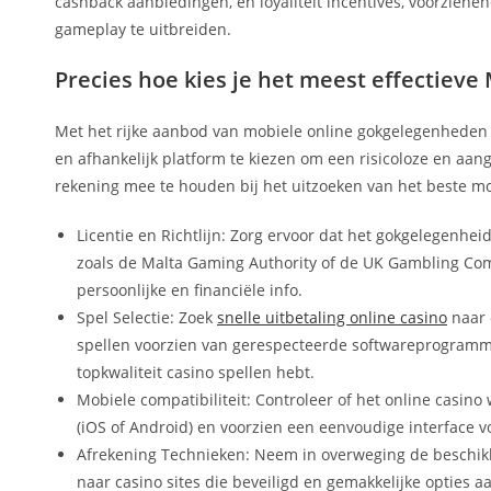
cashback aanbiedingen, en loyaliteit incentives, voorzie
gameplay te uitbreiden.
Precies hoe kies je het meest effectieve
Met het rijke aanbod van mobiele online gokgelegenheden
en afhankelijk platform te kiezen om een risicoloze en aan
rekening mee te houden bij het uitzoeken van het beste m
Licentie en Richtlijn: Zorg ervoor dat het gokgelegenhei
zoals de Malta Gaming Authority of de UK Gambling Com
persoonlijke en financiële info.
Spel Selectie: Zoek
snelle uitbetaling online casino
naar 
spellen voorzien van gerespecteerde softwareprogramma’
topkwaliteit casino spellen hebt.
Mobiele compatibiliteit: Controleer of het online casin
(iOS of Android) en voorzien een eenvoudige interface v
Afrekening Technieken: Neem in overweging de beschi
naar casino sites die beveiligd en gemakkelijke opties a