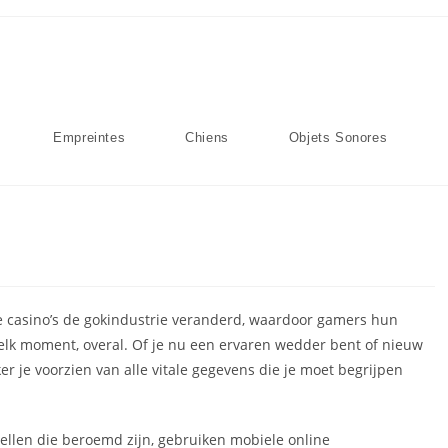
Empreintes
Chiens
Objets Sonores
e casino’s de gokindustrie veranderd, waardoor gamers hun
 elk moment, overal. Of je nu een ervaren wedder bent of nieuw
ker je voorzien van alle vitale gegevens die je moet
begrijpen
ellen die beroemd zijn, gebruiken mobiele online