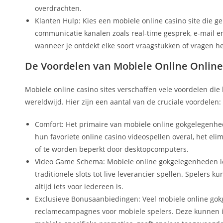
overdrachten.
Klanten Hulp: Kies een mobiele online casino site die g
communicatie kanalen zoals real-time gesprek, e-mail en
wanneer je ontdekt elke soort vraagstukken of vragen he
De Voordelen van Mobiele Online Online
Mobiele online casino sites verschaffen vele voordelen di
wereldwijd. Hier zijn een aantal van de cruciale voordelen:
Comfort: Het primaire van mobiele online gokgelegenhed
hun favoriete online casino videospellen overal, het el
of te worden beperkt door desktopcomputers.
Video Game Schema: Mobiele online gokgelegenheden lev
traditionele slots tot live leverancier spellen. Spelers k
altijd iets voor iedereen is.
Exclusieve Bonusaanbiedingen: Veel mobiele online go
reclamecampagnes voor mobiele spelers. Deze kunnen in