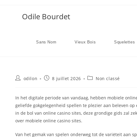
Skip
to
Odile Bourdet
content
Sans Nom
Vieux Bois
Squelettes
Auteur/autrice
Publication
Post
odilon
8 juillet 2026
Non classé
de
publiée :
category:
la
publication :
In het digitale periode van vandaag, hebben mobiele onlin
geliefde gokgelegenheid spellen te plezier aan beleven op
in de bol van online casino sites, deze grondige gids zal ze
over mobiele online casino sites.
Van het gemak van spelen onderweg tot de variëteit aan sp