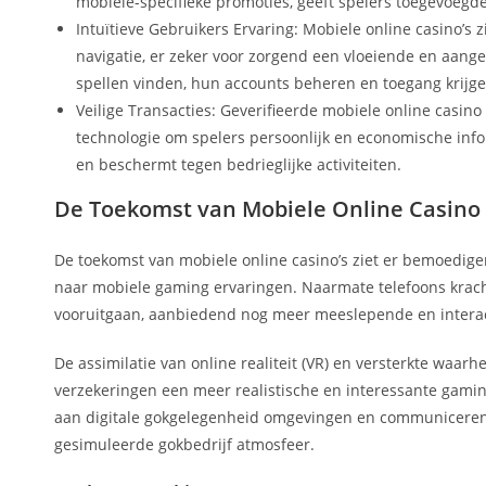
mobiele-specifieke promoties, geeft spelers toegevoegd
Intuïtieve Gebruikers Ervaring: Mobiele online casino’s 
navigatie, er zeker voor zorgend een vloeiende en aan
spellen vinden, hun accounts beheren en toegang krijge
Veilige Transacties: Geverifieerde mobiele online casin
technologie om spelers persoonlijk en economische info 
en beschermt tegen bedrieglijke activiteiten.
De Toekomst van Mobiele Online Casino 
De toekomst van mobiele online casino’s ziet er bemoedig
naar mobiele gaming ervaringen. Naarmate telefoons kracht
vooruitgaan, aanbiedend nog meer meeslepende en intera
De assimilatie van online realiteit (VR) en versterkte waarh
verzekeringen een meer realistische en interessante gami
aan digitale gokgelegenheid omgevingen en communiceren
gesimuleerde gokbedrijf atmosfeer.