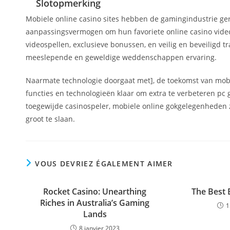
Slotopmerking
Mobiele online casino sites hebben de gamingindustrie ge
aanpassingsvermogen om hun favoriete online casino video
videospellen, exclusieve bonussen, en veilig en beveiligd 
meeslepende en geweldige weddenschappen ervaring.
Naarmate technologie doorgaat met], de toekomst van mobiel
functies en technologieën klaar om extra te verbeteren pc 
toegewijde casinospeler, mobiele online gokgelegenheden 
groot te slaan.
VOUS DEVRIEZ ÉGALEMENT AIMER
Rocket Casino: Unearthing
The Best 
Riches in Australia’s Gaming
1
Lands
8 janvier 2023