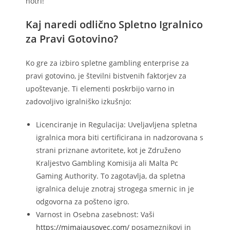
notri!
Kaj naredi odlično Spletno Igralnico
za Pravi Gotovino?
Ko gre za izbiro spletne gambling enterprise za
pravi gotovino, je številni bistvenih faktorjev za
upoštevanje. Ti elementi poskrbijo varno in
zadovoljivo igralniško izkušnjo:
Licenciranje in Regulacija: Uveljavljena spletna
igralnica mora biti certificirana in nadzorovana s
strani priznane avtoritete, kot je Združeno
Kraljestvo Gambling Komisija ali Malta Pc
Gaming Authority. To zagotavlja, da spletna
igralnica deluje znotraj strogega smernic in je
odgovorna za pošteno igro.
Varnost in Osebna zasebnost: Vaši
https://mimajausovec.com/
posameznikovi in