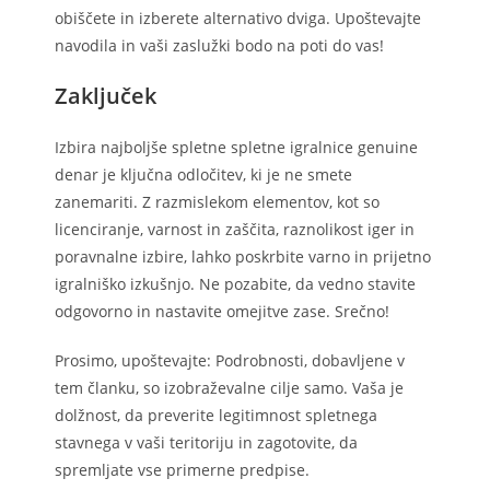
obiščete in izberete alternativo dviga. Upoštevajte
navodila in vaši zaslužki bodo na poti do vas!
Zaključek
Izbira najboljše spletne spletne igralnice genuine
denar je ključna odločitev, ki je ne smete
zanemariti. Z razmislekom elementov, kot so
licenciranje, varnost in zaščita, raznolikost iger in
poravnalne izbire, lahko poskrbite varno in prijetno
igralniško izkušnjo. Ne pozabite, da vedno stavite
odgovorno in nastavite omejitve zase. Srečno!
Prosimo, upoštevajte: Podrobnosti, dobavljene v
tem članku, so izobraževalne cilje samo. Vaša je
dolžnost, da preverite legitimnost spletnega
stavnega v vaši teritoriju in zagotovite, da
spremljate vse primerne predpise.