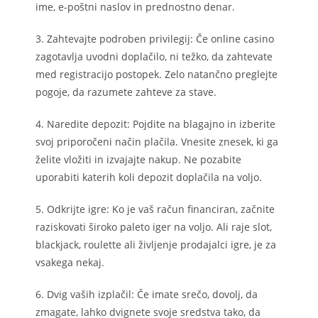
ime, e-poštni naslov in prednostno denar.
3. Zahtevajte podroben privilegij: Če online casino
zagotavlja uvodni doplačilo, ni težko, da zahtevate
med registracijo postopek. Zelo natančno preglejte
pogoje, da razumete zahteve za stave.
4. Naredite depozit: Pojdite na blagajno in izberite
svoj priporočeni način plačila. Vnesite znesek, ki ga
želite vložiti in izvajajte nakup. Ne pozabite
uporabiti katerih koli depozit doplačila na voljo.
5. Odkrijte igre: Ko je vaš račun financiran, začnite
raziskovati široko paleto iger na voljo. Ali raje slot,
blackjack, roulette ali življenje prodajalci igre, je za
vsakega nekaj.
6. Dvig vaših izplačil: Če imate srečo, dovolj, da
zmagate, lahko dvignete svoje sredstva tako, da