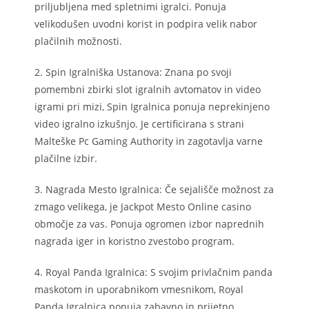
priljubljena med spletnimi igralci. Ponuja
velikodušen uvodni korist in podpira velik nabor
plačilnih možnosti.
2. Spin Igralniška Ustanova: Znana po svoji
pomembni zbirki slot igralnih avtomatov in video
igrami pri mizi, Spin Igralnica ponuja neprekinjeno
video igralno izkušnjo. Je certificirana s strani
Malteške Pc Gaming Authority in zagotavlja varne
plačilne izbir.
3. Nagrada Mesto Igralnica: Če sejališče možnost za
zmago velikega, je Jackpot Mesto Online casino
območje za vas. Ponuja ogromen izbor naprednih
nagrada iger in koristno zvestobo program.
4. Royal Panda Igralnica: S svojim privlačnim panda
maskotom in uporabnikom vmesnikom, Royal
Panda Igralnica ponuja zabavno in prijetno