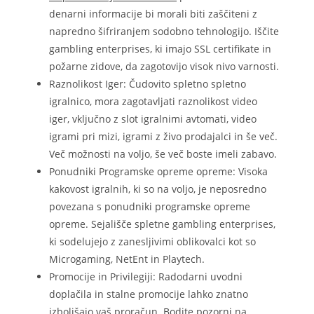
denarni informacije bi morali biti zaščiteni z
napredno šifriranjem sodobno tehnologijo. Iščite
gambling enterprises, ki imajo SSL certifikate in
požarne zidove, da zagotovijo visok nivo varnosti.
Raznolikost Iger: Čudovito spletno spletno
igralnico, mora zagotavljati raznolikost video
iger, vključno z slot igralnimi avtomati, video
igrami pri mizi, igrami z živo prodajalci in še več.
Več možnosti na voljo, še več boste imeli zabavo.
Ponudniki Programske opreme opreme: Visoka
kakovost igralnih, ki so na voljo, je neposredno
povezana s ponudniki programske opreme
opreme. Sejališče spletne gambling enterprises,
ki sodelujejo z zanesljivimi oblikovalci kot so
Microgaming, NetEnt in Playtech.
Promocije in Privilegiji: Radodarni uvodni
doplačila in stalne promocije lahko znatno
izboljšajo vaš proračun. Bodite pozorni na