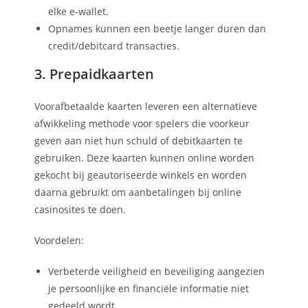
elke e-wallet.
Opnames kunnen een beetje langer duren dan
credit/debitcard transacties.
3. Prepaidkaarten
Voorafbetaalde kaarten leveren een alternatieve
afwikkeling methode voor spelers die voorkeur
geven aan niet hun schuld of debitkaarten te
gebruiken. Deze kaarten kunnen online worden
gekocht bij geautoriseerde winkels en worden
daarna gebruikt om aanbetalingen bij online
casinosites te doen.
Voordelen:
Verbeterde veiligheid en beveiliging aangezien
je persoonlijke en financiële informatie niet
gedeeld wordt.