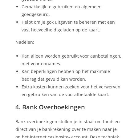
Gemakkelijk te gebruiken en algemeen
goedgekeurd.
Helpt om je gok uitgaven te beheren met een
vast hoeveelheid geladen op de kaart.
Nadelen:
Kan alleen worden gebruikt voor aanbetalingen,
niet voor opnames.
Kan beperkingen hebben op het maximale
bedrag dat gevuld kan worden.
Extra kosten kunnen zoeken voor het verwerven
en gebruiken van de voorafbetaalde kaart.
4. Bank Overboekingen
Bank overboekingen stellen je in staat om fondsen
direct van je bankrekening over te maken naar je
op het internet casinosite- account. Deze techniek