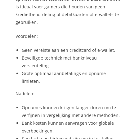
is ideaal voor gamers die houden van geen
kredietbeoordeling of debitkaarten of e-wallets te
gebruiken.
Voordelen:
Geen vereiste aan een creditcard of e-wallet.
Beveiligde techniek met bankniveau
versleuteling.
Grote optimaal aanbetalings en opname
limieten.
Nadelen:
Opnames kunnen krijgen langer duren om te
verfijnen in vergelijking met andere methoden.
Bank kosten kunnen aanvragen voor globale
overboekingen.
Kan lastig en tijdrovend zijn om in te stellen.