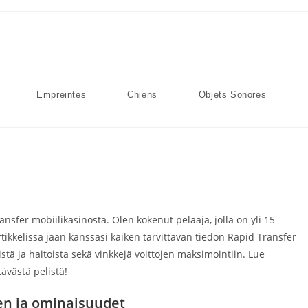
Empreintes
Chiens
Objets Sonores
nsfer mobiilikasinosta. Olen kokenut pelaaja, jolla on yli 15
tikkelissa jaan kanssasi kaiken tarvittavan tiedon Rapid Transfer
tä ja haitoista sekä vinkkejä voittojen maksimointiin.
Lue
ävästä pelistä!
en ja ominaisuudet