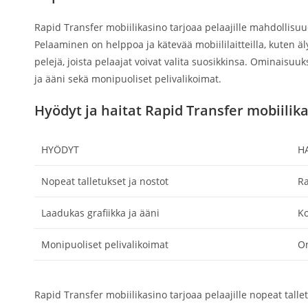
Rapid Transfer mobiilikasino tarjoaa pelaajille mahdollisuu
Pelaaminen on helppoa ja kätevää mobiililaitteilla, kuten äl
pelejä, joista pelaajat voivat valita suosikkinsa. Ominaisuuk
ja ääni sekä monipuoliset pelivalikoimat.
Hyödyt ja haitat Rapid Transfer mobiilik
HYÖDYT
H
Nopeat talletukset ja nostot
Ra
Laadukas grafiikka ja ääni
K
Monipuoliset pelivalikoimat
On
Rapid Transfer mobiilikasino tarjoaa pelaajille nopeat tal