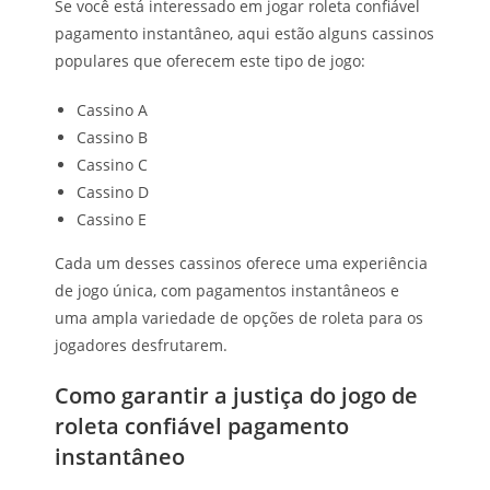
Se você está interessado em jogar roleta confiável
pagamento instantâneo, aqui estão alguns cassinos
populares que oferecem este tipo de jogo:
Cassino A
Cassino B
Cassino C
Cassino D
Cassino E
Cada um desses cassinos oferece uma experiência
de jogo única, com pagamentos instantâneos e
uma ampla variedade de opções de roleta para os
jogadores desfrutarem.
Como garantir a justiça do jogo de
roleta confiável pagamento
instantâneo