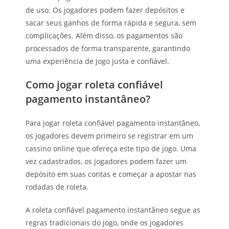
de uso. Os jogadores podem fazer depósitos e
sacar seus ganhos de forma rápida e segura, sem
complicações. Além disso, os pagamentos são
processados de forma transparente, garantindo
uma experiência de jogo justa e confiável.
Como jogar roleta confiável
pagamento instantâneo?
Para jogar roleta confiável pagamento instantâneo,
os jogadores devem primeiro se registrar em um
cassino online que ofereça este tipo de jogo. Uma
vez cadastrados, os jogadores podem fazer um
depósito em suas contas e começar a apostar nas
rodadas de roleta.
A roleta confiável pagamento instantâneo segue as
regras tradicionais do jogo, onde os jogadores