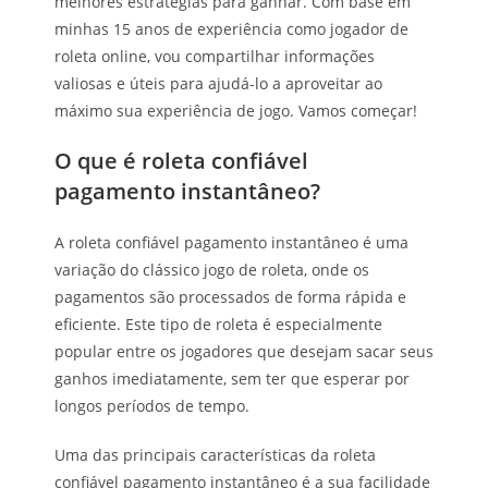
melhores estratégias para ganhar. Com base em
minhas 15 anos de experiência como jogador de
roleta online, vou compartilhar informações
valiosas e úteis para ajudá-lo a aproveitar ao
máximo sua experiência de jogo. Vamos começar!
O que é roleta confiável
pagamento instantâneo?
A roleta confiável pagamento instantâneo é uma
variação do clássico jogo de roleta, onde os
pagamentos são processados de forma rápida e
eficiente. Este tipo de roleta é especialmente
popular entre os jogadores que desejam sacar seus
ganhos imediatamente, sem ter que esperar por
longos períodos de tempo.
Uma das principais características da roleta
confiável pagamento instantâneo é a sua facilidade