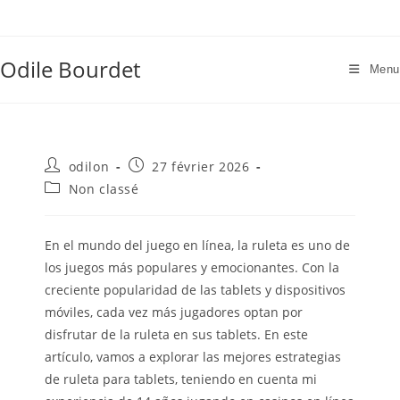
Skip
to
content
Odile Bourdet
Menu
Auteur/autrice
Publication
odilon
27 février 2026
de
publiée :
Post
Non classé
la
category:
publication :
En el mundo del juego en línea, la ruleta es uno de
los juegos más populares y emocionantes. Con la
creciente popularidad de las tablets y dispositivos
móviles, cada vez más jugadores optan por
disfrutar de la ruleta en sus tablets. En este
artículo, vamos a explorar las mejores estrategias
de ruleta para tablets, teniendo en cuenta mi