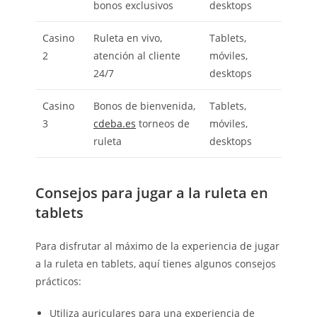
bonos exclusivos
desktops
Casino
Ruleta en vivo,
Tablets,
2
atención al cliente
móviles,
24/7
desktops
Casino
Bonos de bienvenida,
Tablets,
3
cdeba.es
torneos de
móviles,
ruleta
desktops
Consejos para jugar a la ruleta en
tablets
Para disfrutar al máximo de la experiencia de jugar
a la ruleta en tablets, aquí tienes algunos consejos
prácticos:
Utiliza auriculares para una experiencia de