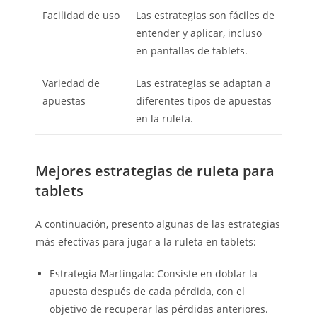
Facilidad de uso
Las estrategias son fáciles de
entender y aplicar, incluso
en pantallas de tablets.
Variedad de
Las estrategias se adaptan a
apuestas
diferentes tipos de apuestas
en la ruleta.
Mejores estrategias de ruleta para
tablets
A continuación, presento algunas de las estrategias
más efectivas para jugar a la ruleta en tablets:
Estrategia Martingala: Consiste en doblar la
apuesta después de cada pérdida, con el
objetivo de recuperar las pérdidas anteriores.