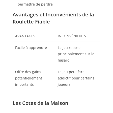
permettre de perdre
Avantages et Inconvénients de la
Roulette Fiable
AVANTAGES
INCONVÉNIENTS
Facile à apprendre
Le jeu repose
principalement sur le
hasard
Offre des gains
Le jeu peut être
potentiellement
addictif pour certains
importants
joueurs
Les Cotes de la Maison