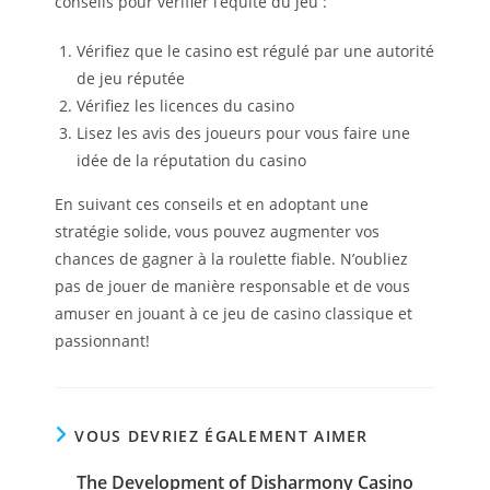
conseils pour vérifier l’équité du jeu :
Vérifiez que le casino est régulé par une autorité
de jeu réputée
Vérifiez les licences du casino
Lisez les avis des joueurs pour vous faire une
idée de la réputation du casino
En suivant ces conseils et en adoptant une
stratégie solide, vous pouvez augmenter vos
chances de gagner à la roulette fiable. N’oubliez
pas de jouer de manière responsable et de vous
amuser en jouant à ce jeu de casino classique et
passionnant!
VOUS DEVRIEZ ÉGALEMENT AIMER
The Development of Disharmony Casino