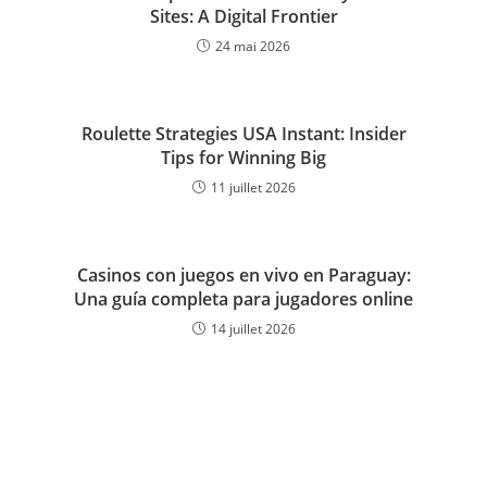
Sites: A Digital Frontier
24 mai 2026
Roulette Strategies USA Instant: Insider
Tips for Winning Big
11 juillet 2026
Casinos con juegos en vivo en Paraguay:
Una guía completa para jugadores online
14 juillet 2026