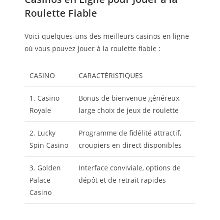
Roulette Fiable
Voici quelques-uns des meilleurs casinos en ligne
où vous pouvez jouer à la roulette fiable :
CASINO
CARACTÉRISTIQUES
1. Casino
Bonus de bienvenue généreux,
Royale
large choix de jeux de roulette
2. Lucky
Programme de fidélité attractif,
Spin Casino
croupiers en direct disponibles
3. Golden
Interface conviviale, options de
Palace
dépôt et de retrait rapides
Casino