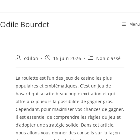
Skip
to
content
Odile Bourdet
Menu
Auteur/autrice
Publication
Post
odilon
15 juin 2026
Non classé
de
publiée :
category:
la
publication :
La roulette est l’un des jeux de casino les plus
populaires et emblématiques. C’est un jeu de
hasard qui suscite beaucoup d’excitation et qui
offre aux joueurs la possibilité de gagner gros.
Cependant, pour maximiser vos chances de gagner,
il est essentiel de comprendre les règles du jeu et
d’adopter une stratégie solide. Dans cet article,
nous allons
vous donner des conseils sur la façon