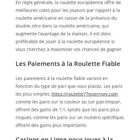
En règle générale, la roulette européenne offre de
meilleures cotes pour les joueurs par rapport à la
roulette américaine en raison de la présence du
double zéro dans la roulette américaine, qui
augmente l’avantage de la maison. Il est donc
préférable de jouer à la roulette européenne si
vous cherchez à maximiser vos chances de gagner.
Les Paiements à la Roulette Fiable
Les paiements à la roulette fiable varient en
fonction du type de pari que vous placez. Les paris
les plus simples,
https://roulette77guernsey.com
comme les paris sur la couleur ou sur pair/impair,
offrent des gains de 1:1, tandis que les paris plus
risqués, comme les paris sur un numéro spécifique,
offrent des gains plus importants.
Casinos en Ligne pour Jouer à la