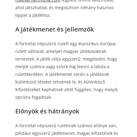
ahol játszhatod, és megosztson néhány hasznos
tippet a játékhoz.
A játékmenet és jellemzők
A forinttal népszerű rulett egy klasszikus európai
rulett változat, amelyet magyar játékosoknak
terveztek. A játék célja egyszerű: megjósolni, hogy
melyik számra vagy szívre fog leesni a labda a
rulettkeréken. A játékmenet során a játékosok
különböző téteket tehetnek le, és különböző
kifizetéseket kaphatnak attól függően, hogy melyik
opcióra fogadnak.
Előnyök és hátrányok
A forinttal népszerű rulettnek számos előnye van,
például egyszerű játékmenet, magas kifizetések és