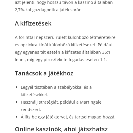
azt jelenti, hogy hosszú távon a kaszinó általában
2,7%-kal gazdagodik a játék során.
A kifizetések
A forinttal népszerű rulett különböző tétméretekre
és opciókra kínál különböző kifizetéseket. Például
egy egyenes tét esetén a kifizetés általában 35:1
lehet, míg egy piros/fekete fogadás esetén 1:1.
Tanácsok a játékhoz
Legyél tisztában a szabályokkal és a
kifizetésekkel.
Használj stratégiát, például a Martingale
rendszert.
Állíts be egy játéktervet, és tartsd magad hozzá.
Online kaszinók, ahol játszhatsz