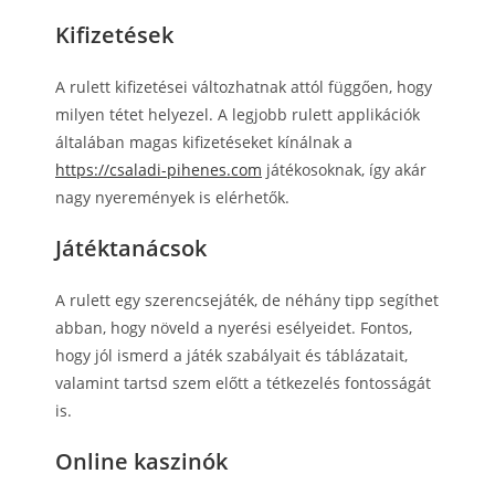
Kifizetések
A rulett kifizetései változhatnak attól függően, hogy
milyen tétet helyezel. A legjobb rulett applikációk
általában magas kifizetéseket kínálnak a
https://csaladi-pihenes.com
játékosoknak, így akár
nagy nyeremények is elérhetők.
Játéktanácsok
A rulett egy szerencsejáték, de néhány tipp segíthet
abban, hogy növeld a nyerési esélyeidet. Fontos,
hogy jól ismerd a játék szabályait és táblázatait,
valamint tartsd szem előtt a tétkezelés fontosságát
is.
Online kaszinók