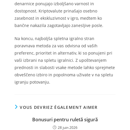
denarnice ponujajo izboljšano varnost in
dostopnost. Kriptovalute prinašajo osebno
zasebnost in ekskluzivnost v igro, medtem ko
bančne nakazila zagotavljajo zanesljive posle.
Na koncu, najboljša spletna igralno stran
poravnava metoda za vas odvisna od vaših
preferenc, prioritet in alternativ, ki so ponujeni pri
vaši izbrani na spletu igralnici. Z upoštevanjem
prednosti in slabosti vsake metode lahko sprejmete
obveščeno izbiro in popolnoma uživate v na spletu
igranju potovanju.
VOUS DEVRIEZ ÉGALEMENT AIMER
Bonusuri pentru ruletă sigură
28 juin 2026