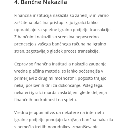
4. Bančne Nakazila
Finančna institucija nakazila so zanesljiv in varno
zaščitena plačilna pristop, ki jo igralci lahko
uporabljajo za spletne igralno podjetje transakcije.
Z bančnimi nakazili so sredstva neposredno
prenesejo z vašega bančnega računa na igralno
stran, zagotavljajo gladek proces transakcije.
Čeprav so finančna institucija nakazila zaupanja
vredna plačilna metoda, so lahko počasnejša v
primerjavi z drugimi možnostmi, pogosto trajajo
nekaj poslovnih dni za dokončanje. Poleg tega,
nekateri igralci morda zaskrbljeni glede deljenja
finančnih podrobnosti na spletu.
Vredno je opomnitve, da nekatere na internetu
igralne podjetje ponujajo takojšnja bančna nakazila
s pomočjo tretjih ponudnikov, zmanjševanje