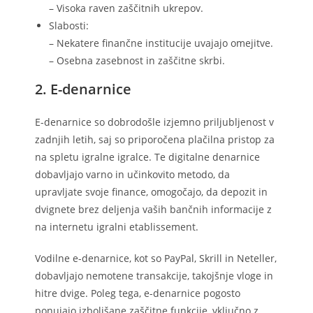
– Visoka raven zaščitnih ukrepov.
Slabosti:
– Nekatere finančne institucije uvajajo omejitve.
– Osebna zasebnost in zaščitne skrbi.
2. E-denarnice
E-denarnice so dobrodošle izjemno priljubljenost v
zadnjih letih, saj so priporočena plačilna pristop za
na spletu igralne igralce. Te digitalne denarnice
dobavljajo varno in učinkovito metodo, da
upravljate svoje finance, omogočajo, da depozit in
dvignete brez deljenja vaših bančnih informacije z
na internetu igralni etablissement.
Vodilne e-denarnice, kot so PayPal, Skrill in Neteller,
dobavljajo nemotene transakcije, takojšnje vloge in
hitre dvige. Poleg tega, e-denarnice pogosto
ponujajo izboljšane zaščitne funkcije, vključno z