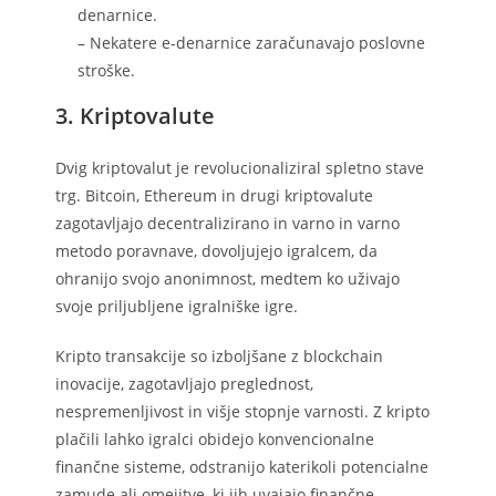
denarnice.
– Nekatere e-denarnice zaračunavajo poslovne
stroške.
3. Kriptovalute
Dvig kriptovalut je revolucionaliziral spletno stave
trg. Bitcoin, Ethereum in drugi kriptovalute
zagotavljajo decentralizirano in varno in varno
metodo poravnave, dovoljujejo igralcem, da
ohranijo svojo anonimnost, medtem ko uživajo
svoje priljubljene igralniške igre.
Kripto transakcije so izboljšane z blockchain
inovacije, zagotavljajo preglednost,
nespremenljivost in višje stopnje varnosti. Z kripto
plačili lahko igralci obidejo konvencionalne
finančne sisteme, odstranijo katerikoli potencialne
zamude ali omejitve, ki jih uvajajo finančne