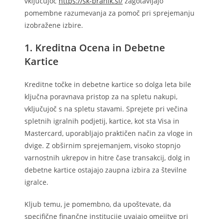
vključujoč
https://sk-branik.si/
zagotavljajo
pomembne razumevanja za pomoč pri sprejemanju
izobražene izbire.
1. Kreditna Ocena in Debetne
Kartice
Kreditne točke in debetne kartice so dolga leta bile
ključna poravnava pristop za na spletu nakupi,
vključujoč s na spletu stavami. Sprejete pri večina
spletnih igralnih podjetij, kartice, kot sta Visa in
Mastercard, uporabljajo praktičen način za vloge in
dvige. Z obširnim sprejemanjem, visoko stopnjo
varnostnih ukrepov in hitre čase transakcij, dolg in
debetne kartice ostajajo zaupna izbira za številne
igralce.
Kljub temu, je pomembno, da upoštevate, da
specifične finančne institucije uvajajo omejitve pri