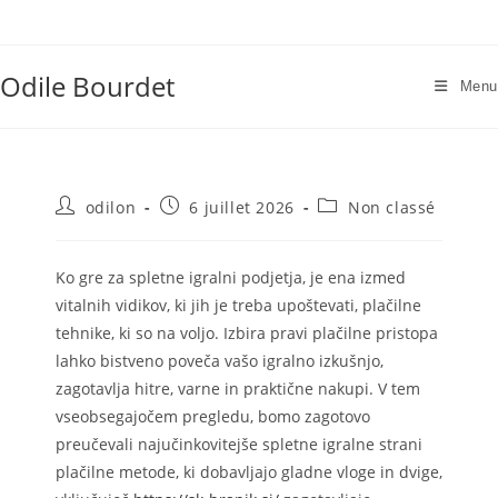
Skip
to
content
Odile Bourdet
Menu
Auteur/autrice
Publication
Post
odilon
6 juillet 2026
Non classé
de
publiée :
category:
la
publication :
Ko gre za spletne igralni podjetja, je ena izmed
vitalnih vidikov, ki jih je treba upoštevati, plačilne
tehnike, ki so na voljo. Izbira pravi plačilne pristopa
lahko bistveno poveča vašo igralno izkušnjo,
zagotavlja hitre, varne in praktične nakupi. V tem
vseobsegajočem pregledu, bomo zagotovo
preučevali najučinkovitejše spletne igralne strani
plačilne
metode, ki dobavljajo gladne vloge in dvige,