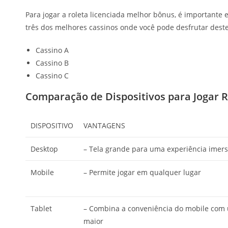
Para jogar a roleta licenciada melhor bônus, é importante e
três dos melhores cassinos onde você pode desfrutar dest
Cassino A
Cassino B
Cassino C
Comparação de Dispositivos para Jogar 
DISPOSITIVO
VANTAGENS
Desktop
– Tela grande para uma experiência imers
Mobile
– Permite jogar em qualquer lugar
Tablet
– Combina a conveniência do mobile com 
maior