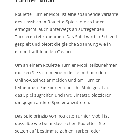
Turnier Mobil
Roulette Turnier Mobil ist eine spannende Variante
des klassischen Roulette-Spiels, die es Ihnen
ermöglicht, auch unterwegs an aufregenden
Turnieren teilzunehmen. Das Spiel wird in Echtzeit
gespielt und bietet die gleiche Spannung wie in
einem traditionellen Casino.
Um an einem Roulette Turnier Mobil teilzunehmen,
müssen Sie sich in einem der teilnehmenden
Online-Casinos anmelden und am Turnier
teilnehmen. Sie können über Ihr Mobilgerät auf
das Spiel zugreifen und Ihre Einsätze platzieren,
um gegen andere Spieler anzutreten.
Das Spielprinzip von Roulette Turnier Mobil ist
dasselbe wie beim klassischen Roulette – Sie
setzen auf bestimmte Zahlen, Farben oder