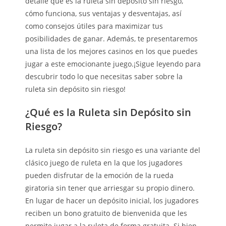
detalle qué es la ruleta sin depósito sin riesgo,
cómo funciona, sus ventajas y desventajas, así
como consejos útiles para maximizar tus
posibilidades de ganar. Además, te presentaremos
una lista de los mejores casinos en los que puedes
jugar a este emocionante juego.¡Sigue leyendo para
descubrir todo lo que necesitas saber sobre la
ruleta sin depósito sin riesgo!
¿Qué es la Ruleta sin Depósito sin
Riesgo?
La ruleta sin depósito sin riesgo es una variante del
clásico juego de ruleta en la que los jugadores
pueden disfrutar de la emoción de la rueda
giratoria sin tener que arriesgar su propio dinero.
En lugar de hacer un depósito inicial, los jugadores
reciben un bono gratuito de bienvenida que les
permite jugar a la ruleta de forma gratuita. Si bien