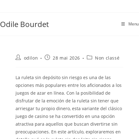
Skip
to
content
Odile Bourdet
Menu
Auteur/autrice
Publication
Post
odilon
28 mai 2026
Non classé
de
publiée :
category:
la
publication :
La ruleta sin depósito sin riesgo es una de las
opciones más populares entre los aficionados a los
juegos de azar en línea. Con la posibilidad de
disfrutar de la emoción de la ruleta sin tener que
arriesgar tu propio dinero, esta variante del clásico
juego de casino se ha convertido en una opción
atractiva para aquellos que buscan divertirse sin
preocupaciones. En este artículo, exploraremos en