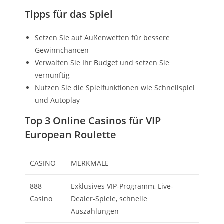
Tipps für das Spiel
Setzen Sie auf Außenwetten für bessere
Gewinnchancen
Verwalten Sie Ihr Budget und setzen Sie
vernünftig
Nutzen Sie die Spielfunktionen wie Schnellspiel
und Autoplay
Top 3 Online Casinos für VIP
European Roulette
CASINO
MERKMALE
888
Exklusives VIP-Programm, Live-
Casino
Dealer-Spiele, schnelle
Auszahlungen