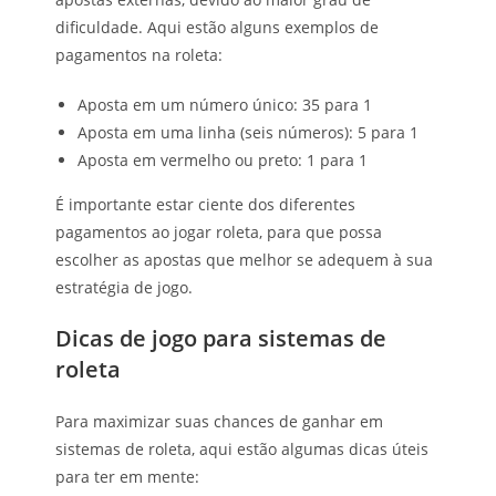
dificuldade. Aqui estão alguns exemplos de
pagamentos na roleta:
Aposta em um número único: 35 para 1
Aposta em uma linha (seis números): 5 para 1
Aposta em vermelho ou preto: 1 para 1
É importante estar ciente dos diferentes
pagamentos ao jogar roleta, para que possa
escolher as apostas que melhor se adequem à sua
estratégia de jogo.
Dicas de jogo para sistemas de
roleta
Para maximizar suas chances de ganhar em
sistemas de roleta, aqui estão algumas dicas úteis
para ter em mente: