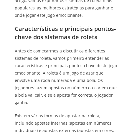
artigo, vamos explorar os sistemas de roleta mais
populares, as melhores estratégias para ganhar e
onde jogar este jogo emocionante.
Características e principais pontos-
chave dos sistemas de roleta
Antes de começarmos a discutir os diferentes
sistemas de roleta, vamos primeiro entender as
características e principais pontos-chave deste jogo
emocionante. A roleta é um jogo de azar que
envolve uma roda numerada e uma bola. Os
jogadores fazem apostas no número ou cor em que
a bola vai cair, e se a aposta for correta, o jogador
ganha.
Existem várias formas de apostar na roleta,
incluindo apostas internas (apostas em números
individuais) e apostas externas (apostas em cores,