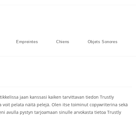
Empreintes
Chiens
Objets Sonores
tikkelissa jaan kanssasi kaiken tarvittavan tiedon Trustly
a voit pelata näitä pelejä. Olen itse toiminut copywriterina sekä
eni avulla pystyn tarjoamaan sinulle arvokasta
tietoa Trustly