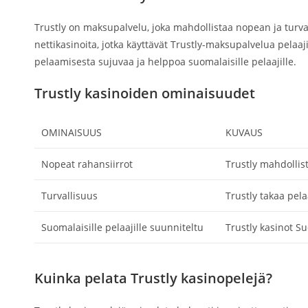
Trustly on maksupalvelu, joka mahdollistaa nopean ja turval
nettikasinoita, jotka käyttävät Trustly-maksupalvelua pelaa
pelaamisesta sujuvaa ja helppoa suomalaisille pelaajille.
Trustly kasinoiden ominaisuudet
OMINAISUUS
KUVAUS
Nopeat rahansiirrot
Trustly mahdollist
Turvallisuus
Trustly takaa pela
Suomalaisille pelaajille suunniteltu
Trustly kasinot Su
Kuinka pelata Trustly kasinopelejä?