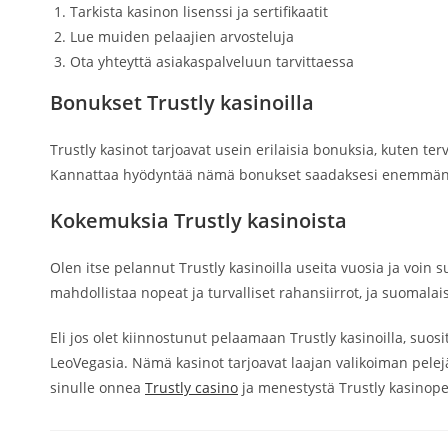
Tarkista kasinon lisenssi ja sertifikaatit
Lue muiden pelaajien arvosteluja
Ota yhteyttä asiakaspalveluun tarvittaessa
Bonukset Trustly kasinoilla
Trustly kasinot tarjoavat usein erilaisia bonuksia, kuten ter
Kannattaa hyödyntää nämä bonukset saadaksesi enemmän vas
Kokemuksia Trustly kasinoista
Olen itse pelannut Trustly kasinoilla useita vuosia ja voin suo
mahdollistaa nopeat ja turvalliset rahansiirrot, ja suomalais
Eli jos olet kiinnostunut pelaamaan Trustly kasinoilla, suo
LeoVegasia. Nämä kasinot tarjoavat laajan valikoiman pelejä
sinulle onnea
Trustly casino
ja menestystä Trustly kasinope