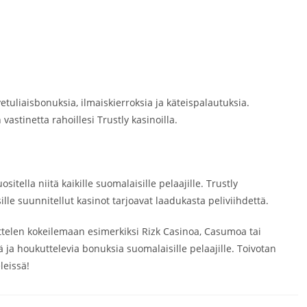
vetuliaisbonuksia, ilmaiskierroksia ja käteispalautuksia.
tinetta rahoillesi Trustly kasinoilla.
sitella niitä kaikille suomalaisille pelaajille. Trustly
ille suunnitellut kasinot tarjoavat laadukasta peliviihdettä.
sittelen kokeilemaan esimerkiksi Rizk Casinoa, Casumoa tai
 ja houkuttelevia bonuksia suomalaisille pelaajille. Toivotan
leissä!