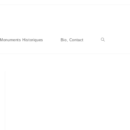
Monuments Historiques
Bio, Contact
Toggle
Website
Search