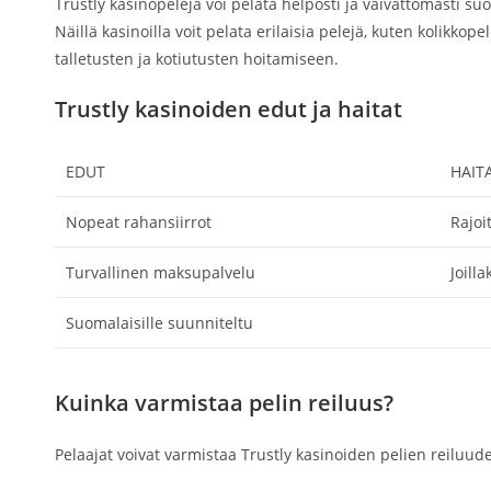
Trustly kasinopelejä voi pelata helposti ja vaivattomasti suo
Näillä kasinoilla voit pelata erilaisia pelejä, kuten kolikkop
talletusten ja kotiutusten hoitamiseen.
Trustly kasinoiden edut ja haitat
EDUT
HAIT
Nopeat rahansiirrot
Rajoi
Turvallinen maksupalvelu
Joilla
Suomalaisille suunniteltu
Kuinka varmistaa pelin reiluus?
Pelaajat voivat varmistaa Trustly kasinoiden pelien reiluude